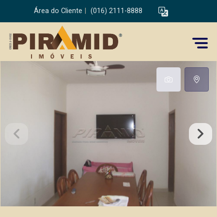
Área do Cliente
|
(016) 2111-8888