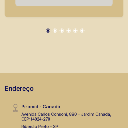
segurança, em locação, vendas de imóveis
prontos, usados ou mesmo nos principais
lançamentos da cidade de Ribeirão Preto.
Endereço
Piramid - Canadá
Avenida Carlos Consoni, 880 - Jardim Canadá,
CEP:
14024-270
Ribeirão Preto - SP