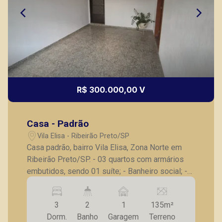
R$ 300.000,00 V
Casa - Padrão
Vila Elisa - Ribeirão Preto/SP
Casa padrão, bairro Vila Elisa, Zona Norte em
Ribeirão Preto/SP. - 03 quartos com armários
embutidos, sendo 01 suíte; - Banheiro social; -
Sala ampla; - Claraboia; - Cozinha planejada; -
Corredor; - Área de churrasco; - Lavanderia; - 01
3
2
1
135m²
vaga de garagem. A Piramid tem como objetivo
Dorm.
Banho
Garagem
Terreno
atender seus clientes com agilidade e