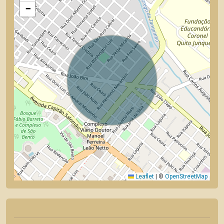
−
Leaflet
|
©
OpenStreetMap