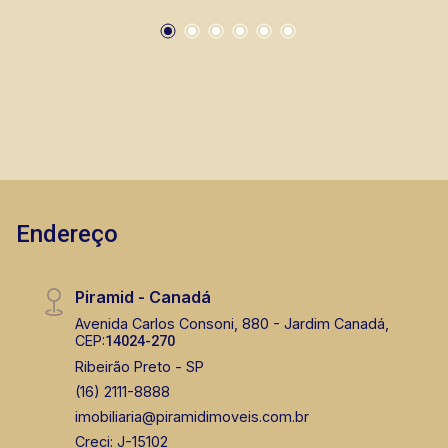
(16) 99105-3578
CORRETOR DE PLANTÃO
Bráulio Alvarez
Endereço
CRECI 234.175 - Venda
(16) 99327-7979
Piramid - Canadá
Corretor(a) Online
Avenida Carlos Consoni, 880 - Jardim Canadá,
CEP:
14024-270
CORRETOR DE PLANTÃO
Ribeirão Preto - SP
(16) 2111-8888
imobiliaria@piramidimoveis.com.br
Creci: J-15102