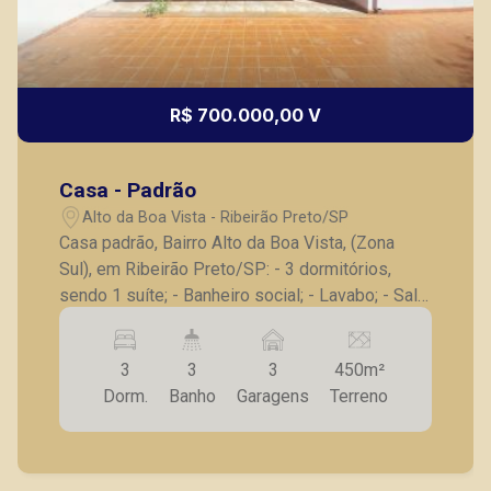
R$ 700.000,00 V
Lucelia Mariotti
CRECI 146320 - Venda
Casa - Padrão
(16) 99222-2915
Alto da Boa Vista - Ribeirão Preto/SP
Casa padrão, Bairro Alto da Boa Vista, (Zona
CORRETOR DE PLANTÃO
Sul), em Ribeirão Preto/SP: - 3 dormitórios,
sendo 1 suíte; - Banheiro social; - Lavabo; - Sala
para 2 ambientes; - Cozinha; - Lavanderia; - 3
vagas de garagem. A Piramid tem como objetivo
3
3
3
450m²
atender seus clientes com agilidade e
Dorm.
Banho
Garagens
Terreno
segurança, em locação, vendas de imóveis
prontos, usados ou mesmo nos principais
Fátima Spadaro
lançamentos da cidade de Ribeirão Preto.
CRECI 119074 - Venda