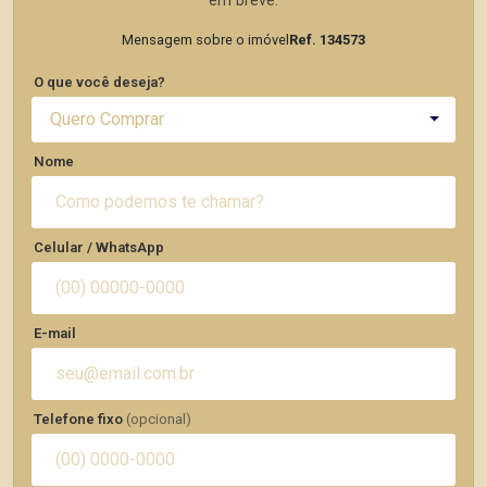
em breve.
Mensagem sobre o imóvel
Ref. 134573
O que você deseja?
Quero Comprar
Nome
Celular / WhatsApp
E-mail
Telefone fixo
(opcional)