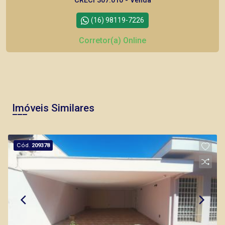
CRECI 307.010 - Venda
(16) 98119-7226
Corretor(a) Online
CORRETOR DE PLANTÃO
Imóveis Similares
Thamiris Leandra Benevides
Cód.
209378
CRECI 270092 - Venda
(16) 99263-0551
CORRETOR DE PLANTÃO