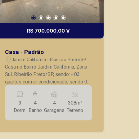
R$ 700.000,00 V
Casa - Padrão
Jardim Califórnia - Ribeirão Preto/SP
Casa no Bairro Jardim Califórnia, Zona
Sul, Ribeirão Preto/SP, sendo: - 03
quartos com ar condicionado, sendo 02
com ventiladores de teto e armários
embutidos; - 01 suíte; - Lavabo; -
3
4
4
308m²
Claraboia; - Sala ampla para 03
Dorm.
Banho
Garagens
Terreno
ambientes; - Cozinha planejada; - Área
de serviço; - Dependência de serviço; -
Jardim; - 04 vagas de garagem. A
Piramid tem como objetivo atender