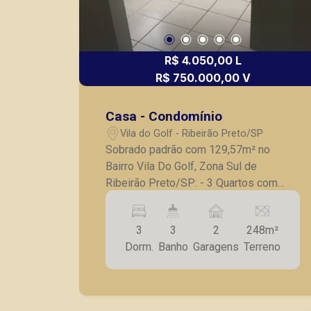
R$ 4.050,00 L
R$ 750.000,00 V
Casa - Condomínio
Vila do Golf - Ribeirão Preto/SP
Sobrado padrão com 129,57m² no
Bairro Vila Do Golf, Zona Sul de
Ribeirão Preto/SP: - 3 Quartos com
armários, sendo 1 suíte; - Banheiro
social completo; - Sala para 3
3
3
2
248m²
ambientes; - Cozinha com armários
Dorm.
Banho
Garagens
Terreno
planejados; - Lavanderia; - Varanda
gourmet com churrasqueira; - Piso frio;
- 2 vagas garagem. A Piramid tem como
objetivo atender seus clientes com