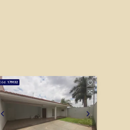
Cód.
179132