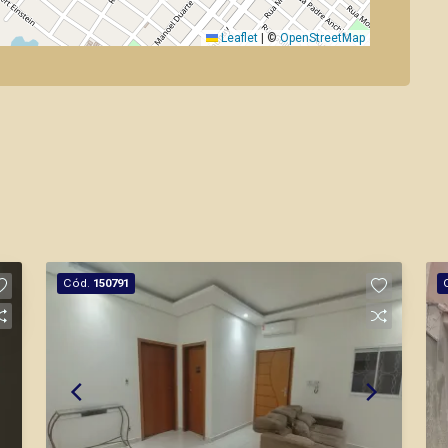
Leaflet
|
©
OpenStreetMap
Cód.
150791