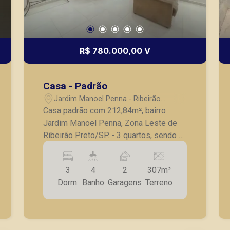
R$ 780.000,00 V
Casa - Padrão
Jardim Manoel Penna - Ribeirão
Preto/SP
Casa padrão com 212,84m², bairro
Jardim Manoel Penna, Zona Leste de
Ribeirão Preto/SP. - 3 quartos, sendo 1
suíte com closet; - Banheiro social; -
Lavabo; - Sala para 2 ambientes; -
3
4
2
307m²
Cozinha planejada; - Área de serviço; -
Dorm.
Banho
Garagens
Terreno
Despensa; - Área gourmet; - Banheiro
externo; - Jacuzzi; - 2 vagas de
garagem coberta. A Piramid tem como
objetivo atender seus clientes com