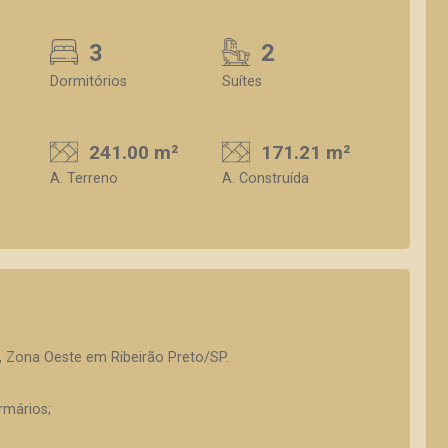
3
2
Dormitórios
Suítes
241.00 m²
171.21 m²
A. Terreno
A. Construída
, Zona Oeste em Ribeirão Preto/SP.
rmários;