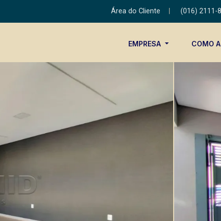
Área do Cliente
|
(016) 2111-
EMPRESA
COMO 