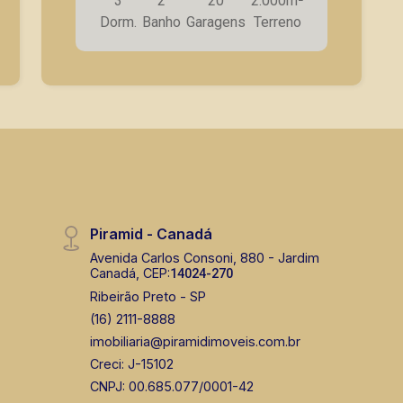
3
2
20
2.000m²
Dorm.
Banho
Garagens
Terreno
Piramid - Canadá
Avenida Carlos Consoni, 880 - Jardim
Canadá, CEP:
14024-270
Ribeirão Preto - SP
(16) 2111-8888
imobiliaria@piramidimoveis.com.br
Creci: J-15102
CNPJ: 00.685.077/0001-42