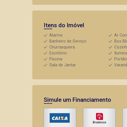
Itens do Imóvel
Alarme
Ar Con
Banheiro de Serviço
Box Bl
Churrasqueira
Cozin
Escritório
Ilumin
Piscina
Portão
Sala de Jantar
Varan
Simule um Financiamento