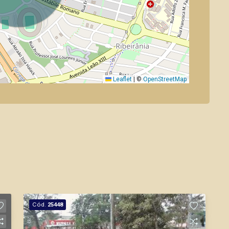
Leaflet
|
©
OpenStreetMap
Cód.
25448