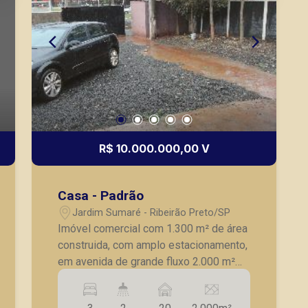
R$ 10.000.000,00 V
Casa - Padrão
Jardim Sumaré - Ribeirão Preto/SP
Imóvel comercial com 1.300 m² de área
construida, com amplo estacionamento,
em avenida de grande fluxo 2.000 m²
de terreno.