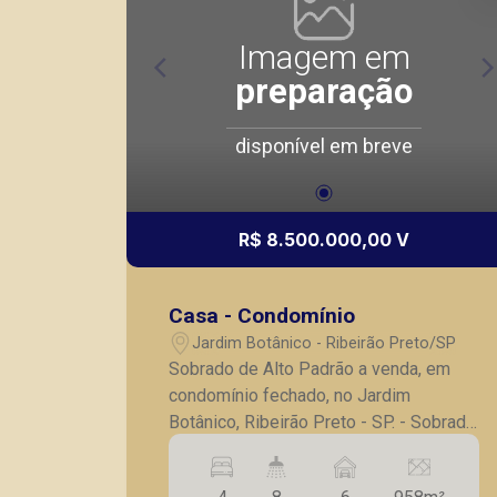
Imagem em
preparação
disponível em breve
R$ 8.500.000,00 V
Casa - Condomínio
Jardim Botânico - Ribeirão Preto/SP
Sobrado de Alto Padrão a venda, em
condomínio fechado, no Jardim
Botânico, Ribeirão Preto - SP. - Sobrado
maravilhoso, estilo neoclássico, com
ambientes amplos, claros e arejados,