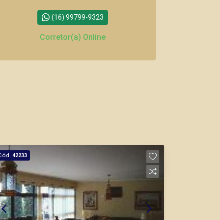
(16) 99799-9323
Corretor(a) Online
CORRETOR DE PLANTÃO
Thamiris Leandra Benevides
CRECI 270092 - Venda
Cód.
42233
(16) 99263-0551
CORRETOR DE PLANTÃO