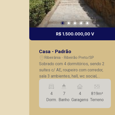
R$ 1.500.000,00 V
Casa - Padrão
Ribeirânia - Ribeirão Preto/SP
Sobrado com 4 dormitórios, sendo 2
suítes c/ AE, roupeiro com corredor,
sala 3 ambientes, hall, wc social,
lavabo, escritório, cozinha planejada,
lavanderia, dependência de serviço,
4
7
4
819m²
varanda gourmet com churrasqueira,
Dorm.
Banho
Garagens
Terreno
piscina, 2 wcs, brinquedoteca, 4 vagas
de garagem, sendo 2 cobertas.