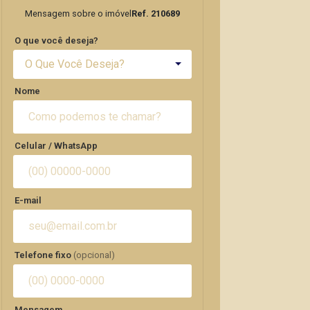
Mensagem sobre o imóvel
Ref. 210689
O que você deseja?
O Que Você Deseja?
Nome
Celular / WhatsApp
E-mail
Telefone fixo
(opcional)
Mensagem