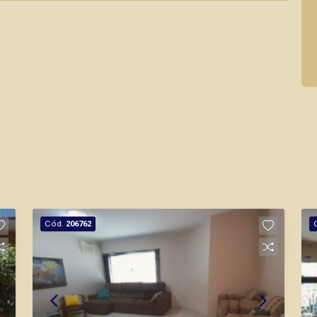
Cód.
206762