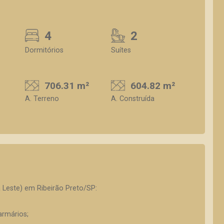
4
2
Dormitórios
Suítes
706.31 m²
604.82 m²
A. Terreno
A. Construída
 Leste) em Ribeirão Preto/SP:
armários;