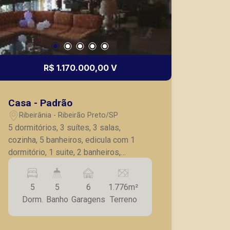
Bráulio Alvarez
R$ 1.170.000,00 V
CRECI 234.175 - Venda
(16) 99327-7979
Casa - Padrão
Corretor(a) Online
Ribeirânia - Ribeirão Preto/SP
5 dormitórios, 3 suítes, 3 salas,
CORRETOR DE PLANTÃO
cozinha, 5 banheiros, edicula com 1
dormitório, 1 suite, 2 banheiros,
cozinha, área de lazer com quadra de
tênis.
5
5
6
1.776m²
Dorm.
Banho
Garagens
Terreno
Lucelia Mariotti
CRECI 146320 - Venda