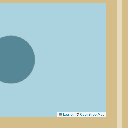
Leaflet
|
©
OpenStreetMap