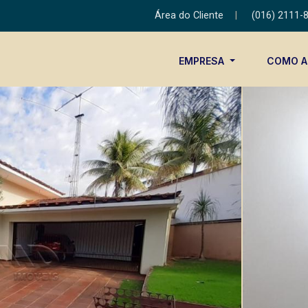
Área do Cliente
|
(016) 2111-
EMPRESA
COMO 