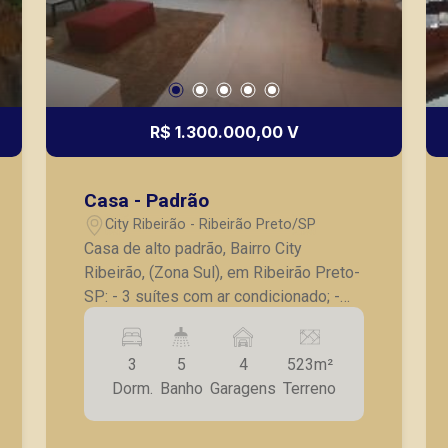
R$ 1.300.000,00 V
Casa - Padrão
City Ribeirão - Ribeirão Preto/SP
Casa de alto padrão, Bairro City
Ribeirão, (Zona Sul), em Ribeirão Preto-
SP: - 3 suítes com ar condicionado; -
Sala para 2 ambientes; - Cozinha
planejada em ilha; - Lavabo; - Escritório;
3
5
4
523m²
- Lavanderia; - Quintal; - Jardim; -
Dorm.
Banho
Garagens
Terreno
Piscina; - Varanda gourmet com
churrasqueira e forno a lenha; - 4 vagas
de garagem. Seja para vender, alugar ou