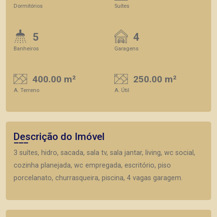
Dormitórios
Suítes
5
4
Banheiros
Garagens
400.00 m²
250.00 m²
A. Terreno
A. Útil
Descrição do Imóvel
3 suítes, hidro, sacada, sala tv, sala jantar, living, wc social,
cozinha planejada, wc empregada, escritório, piso
porcelanato, churrasqueira, piscina, 4 vagas garagem.