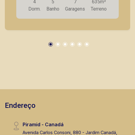
4
5
7
635m²
com armários planejados; - Lavanderia; -
Dorm.
Banho
Garagens
Terreno
Despensa; - Terraço; - Quintal e jardim; - Varanda
gourmet com churrasqueira; - Piscina; -
Banheiros independentes (Ele e Ela) para
atendimento da area da piscina; - Garagem para
7 carros; - Portão eletrônico. A Piramid tem
como objetivo atender seus clientes com
agilidade e segurança, em locação, vendas de
imóveis prontos, usados ou mesmo nos
principais lançamentos da cidade de Ribeirão
Preto.
Endereço
Piramid - Canadá
Avenida Carlos Consoni, 880 - Jardim Canadá,