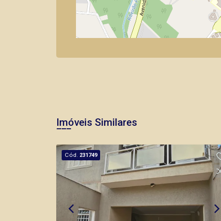
Imóveis Similares
Cód.
231749