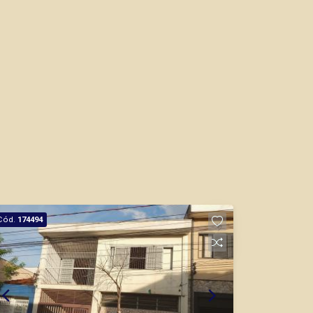
Cód.
174494