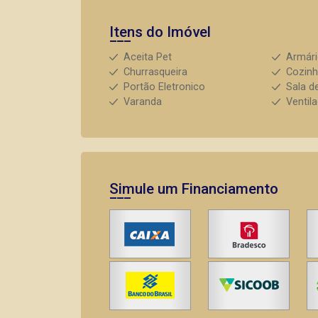
Itens do Imóvel
Aceita Pet
Armár
Churrasqueira
Cozin
Portão Eletronico
Sala d
Varanda
Ventil
Simule um Financiamento