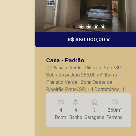
R$ 680.000,00 V
Casa - Padrão
Planalto Verde - Ribeirão Preto/SP
Sobrado padrão 285,00 m², Bairro
Planalto Verde , Zona Oeste de
Ribeirão Preto/SP; - 4 Dormitórios, 1
Suíte; - Sala Ampla com 2 ambientes; -
Pé direito alto; - Escritório; - Sala para
4
4
3
250m²
cinema, brinquedoteca ou sala de jogos;
Dorm.
Banho
Garagens
Terreno
- Área Gourmet; - 3 Vagas de garagem;
A Piramid tem como objetivo atender
seus clientes com agilidade e