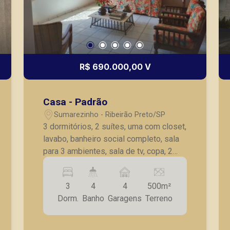
R$ 690.000,00 V
Casa - Padrão
Sumarezinho - Ribeirão Preto/SP
3 dormitórios, 2 suítes, uma com closet,
lavabo, banheiro social completo, sala
para 3 ambientes, sala de tv, copa, 2
cozinhas, sendo uma com coocktop de
5 bocas, 1 sala de almoço com
3
4
4
500m²
churrasqueira, fogão e forno à lenha,
Dorm.
Banho
Garagens
Terreno
piscina, sistema segurança com 4
câmeras, concertina, cerca elétrica;
aparelhos de ar-condicionado e