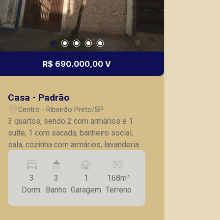
R$ 690.000,00 V
Casa - Padrão
Centro - Ribeirão Preto/SP
3 quartos, sendo 2 com armários e 1
suíte, 1 com sacada, banheiro social,
sala, cozinha com armários, lavanderia,
quintal, dependência de serviço, 1 vaga
de garagem.
3
3
1
168m²
Dorm.
Banho
Garagem
Terreno