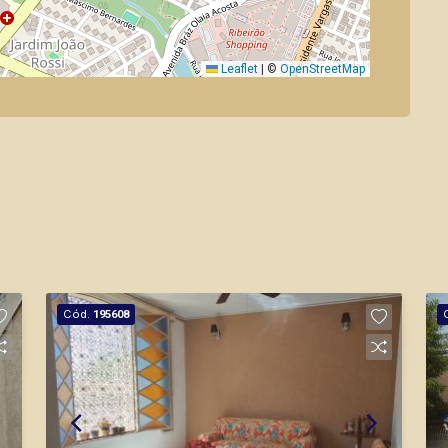
Leaflet
|
©
OpenStreetMap
Cód.
195608