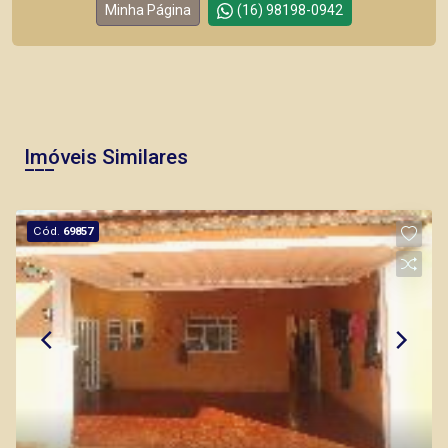
Minha Página
(16) 98198-0942
Imóveis Similares
Cód.
69857