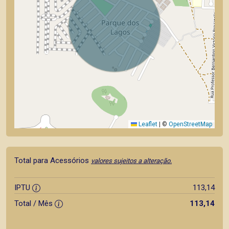
Leaflet
|
©
OpenStreetMap
Total para Acessórios
valores sujeitos a alteração.
IPTU
113,14
Total / Mês
113,14