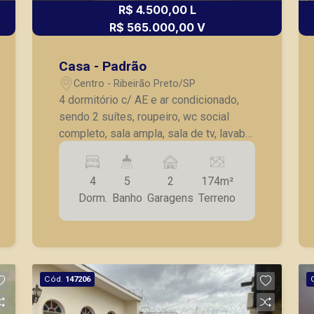
R$ 4.500,00 L
R$ 565.000,00 V
Casa - Padrão
Centro - Ribeirão Preto/SP
4 dormitório c/ AE e ar condicionado,
sendo 2 suítes, roupeiro, wc social
completo, sala ampla, sala de tv, lavabo,
cozinha planejada, copa, AS,
dormitório/wc de serviço, despensa, 2
4
5
2
174m²
vagas de garagem.
Dorm.
Banho
Garagens
Terreno
Cód.
147206