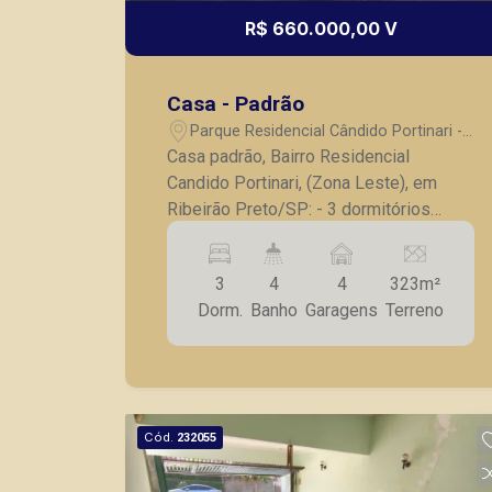
R$ 660.000,00 V
Casa - Padrão
Parque Residencial Cândido Portinari -
Ribeirão Preto/SP
Casa padrão, Bairro Residencial
Candido Portinari, (Zona Leste), em
Ribeirão Preto/SP: - 3 dormitórios
sendo 1 suíte; - Lavabo; - Banheiro
social; - Sala para 2 ambientes; -
3
4
4
323m²
Cozinha com armários; - Lavanderia; -
Dorm.
Banho
Garagens
Terreno
Dependência e banheiro de serviço; -
Quintal; - Varanda gourmet com
churrasqueira; - 4 vagas de garagem. A
Piramid tem como objetivo atender
seus clientes com agilidade e
Cód.
232055
segurança, em locação, vendas de
imóveis prontos, usados ou mesmo