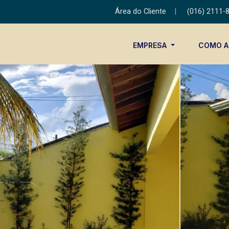
Área do Cliente
|
(016) 2111-
EMPRESA
COMO 