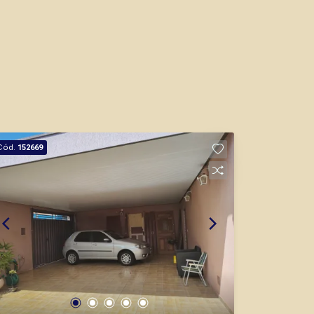
Cód.
152669