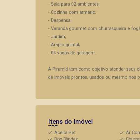
- Sala para 02 ambientes;
- Cozinha com armário;
- Despensa;
- Varanda gourmet com churrasqueira e fogã
- Jardim;
- Amplo quintal;
- 04 vagas de garagem.
A Piramid tem como objetivo atender seus c
de imóveis prontos, usados ou mesmo nos pr
Itens do Imóvel
Aceita Pet
Ar Con
Box Blindex
Churra