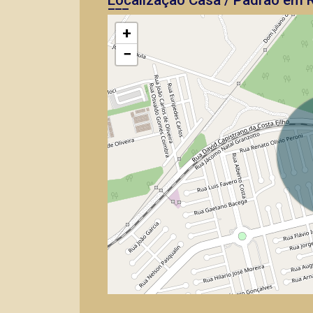
Localização Casa / Padrão em R
+
−