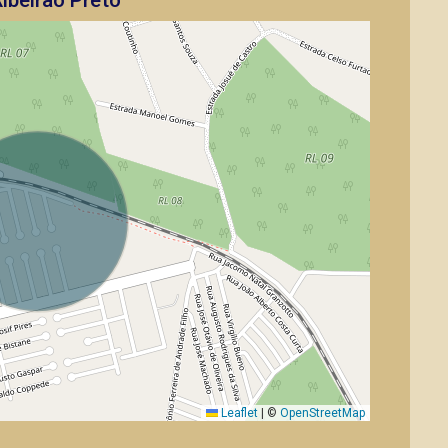
ibeirão Preto
Leaflet
|
©
OpenStreetMap