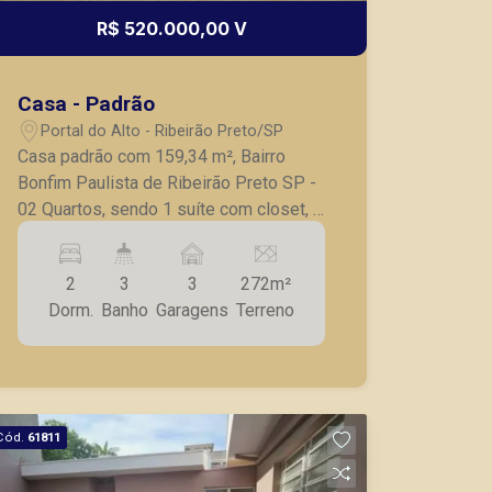
R$ 520.000,00 V
Casa - Padrão
Portal do Alto - Ribeirão Preto/SP
Casa padrão com 159,34 m², Bairro
Bonfim Paulista de Ribeirão Preto SP -
02 Quartos, sendo 1 suíte com closet, -
Banheiro social e lavabo, - Sala 2
ambientes, - Copa e cozinha
2
3
3
272m²
planejadas, -Lavanderia; - Varanda com
Dorm.
Banho
Garagens
Terreno
jardim, - 03 vagas de garagem, sendo 2
cobertas. A Piramid tem como objetivo
atender seus clientes com agilidade e
segurança, em locação, vendas de
imóveis prontos, usados ou mesmo
Cód.
61811
nos principais lançamentos da cidade
de Ribeirão Preto.