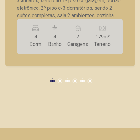
3 andares, sendo no 1º piso c/ garagem, portão
eletrônico; 2º piso c/3 dormitórios, sendo 2
suítes completas, sala 2 ambientes, cozinha
americana; 3º piso c/ 1 suíte, sala de tv, varanda
gourmet, 2 vagas de garagem.
4
4
2
179m²
Dorm.
Banho
Garagens
Terreno