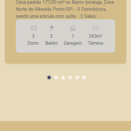
Casa padrão 177,00 mt² no Bairro Ipiranga, Zona
Norte de Ribeirão Preto/SP; - 3 Dormitórios,
sendo uma edicula com suíte; - 2 Salas; -
Cozinha com armários; - Quintal; - 1 Vaga de
garagem; A Piramid tem como objetivo atender
3
2
1
265m²
seus clientes com agilidade e segurança, em
Dorm.
Banho
Garagem
Terreno
locação, vendas de imóveis prontos, usados ou
mesmo nos principais lançamentos da cidade
de Ribeirão Preto.