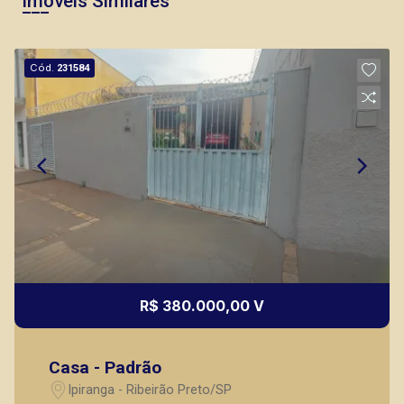
Imóveis Similares
Cód.
231584
R$ 380.000,00 V
Casa - Padrão
Ipiranga - Ribeirão Preto/SP