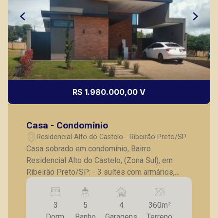
R$ 1.980.000,00 V
Casa - Condomínio
Residencial Alto do Castelo - Ribeirão Preto/SP
Casa sobrado em condomínio, Bairro
Residencial Alto do Castelo, (Zona Sul), em
Ribeirão Preto/SP: - 3 suítes com armários,
sendo 1 master; - Lavabo; - Sala para 2
ambientes com pé direito alto; - Espaço
3
5
4
360m²
Gourmet; - Cozinha com armários; - Lavanderia; -
Dorm.
Banho
Garagens
Terreno