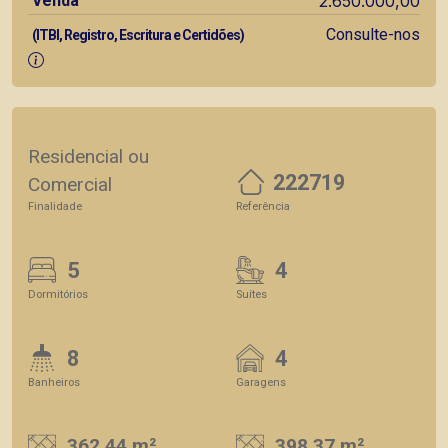
Venda
2.650.000,00
Consulte-nos
(ITBI, Registro, Escritura e Certidões)
Residencial ou
222719
Comercial
Finalidade
Referência
5
4
Dormitórios
Suítes
8
4
Banheiros
Garagens
362.44 m²
398.37 m²