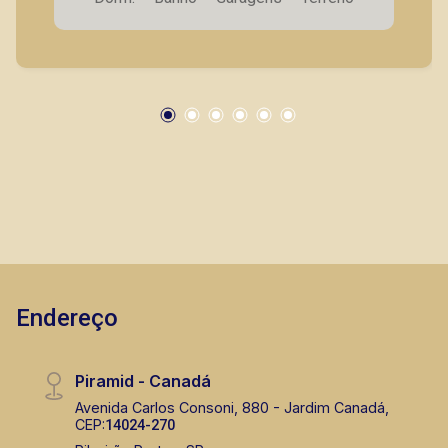
Piscina; - Aquecimento solar; - Paisagismo; - 4
Vagas de garagem A Piramid tem como objetivo
atender seus clientes com agilidade e
segurança, em locação, vendas de imóveis
prontos, usados ou mesmo nos principais
lançamentos da cidade de Ribeirão Preto.
Endereço
Piramid - Canadá
Avenida Carlos Consoni, 880 - Jardim Canadá,
CEP:
14024-270