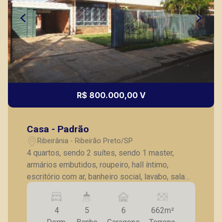
R$ 800.000,00 V
Casa - Padrão
Ribeirânia - Ribeirão Preto/SP
4 quartos, sendo 2 suítes, sendo 1 master,
armários embutidos, roupeiro, hall íntimo,
escritório com ar, banheiro social, lavabo, sala
para 2 ambientes, escritório, copa, cozinha,
lavanderia, varanda gourmet, churrasqueira,
4
5
6
662m²
dependências de serviço, piscina, 6 vagas de