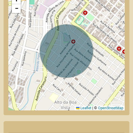
−
Leaflet
|
©
OpenStreetMap