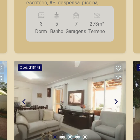
escritório, AS, despensa, piscina,
vestiário, hidro aquecida, deck c/
iluminação de led, jardim, área gourmet
3
5
7
273m²
c/ churrasqueira, 7 vagas de garagem.
Dorm.
Banho
Garagens
Terreno
Cód.
215141