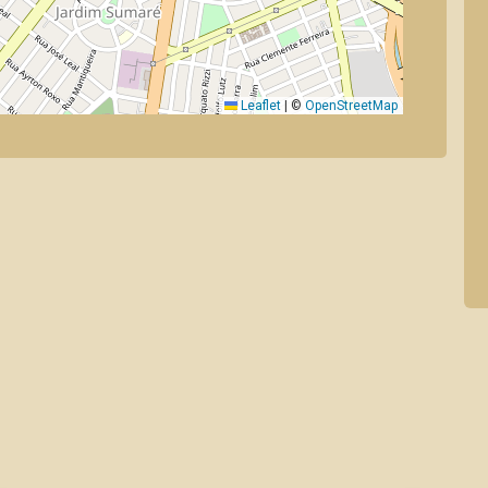
Leaflet
|
©
OpenStreetMap