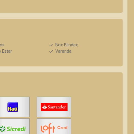
ios
Box Blindex
e Estar
Varanda