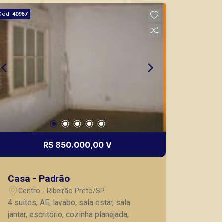
Murilo Bazilio
Cód.
40967
CRECI 307.010 - Venda
(16) 98119-7226
CORRETOR DE PLANTÃO
R$ 850.000,00 V
Fátima Spadaro
CRECI 119074 - Venda
Casa - Padrão
(16) 99105-3578
Centro - Ribeirão Preto/SP
Corretor(a) Online
4 suítes, AE, lavabo, sala estar, sala
jantar, escritório, cozinha planejada,