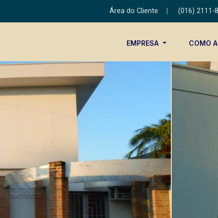
Área do Cliente
|
(016) 2111-
EMPRESA
COMO 