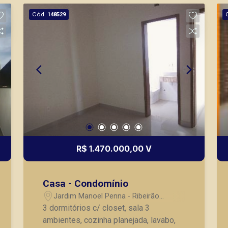
Cód.
148529
R$ 1.470.000,00 V
Casa - Condomínio
Jardim Manoel Penna - Ribeirão
Preto/SP
3 dormitórios c/ closet, sala 3
ambientes, cozinha planejada, lavabo,