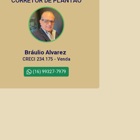
CORRETOR DE PLANTÃO
Bráulio Alvarez
CRECI 234.175 - Venda
(16) 99327-7979
Corretor(a) Online
CORRETOR DE PLANTÃO