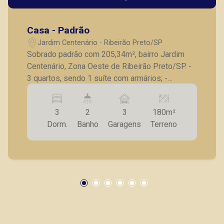
Casa - Padrão
Jardim Centenário - Ribeirão Preto/SP
Sobrado padrão com 205,34m², bairro Jardim
Centenário, Zona Oeste de Ribeirão Preto/SP. -
3 quartos, sendo 1 suíte com armários; -
Banheiro social; - Sala para 02 ambientes; -
Cozinha com armários; - Área de serviço; -
3
2
3
180m²
Varanda; - 3 vagas de garagem. A Piramid tem
Dorm.
Banho
Garagens
Terreno
como objetivo atender seus clientes com
agilidade e segurança, em locação, vendas de
imóveis prontos, usados ou mesmo nos
principais lançamentos da cidade de Ribeirão
Preto.