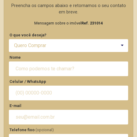
Preencha os campos abaixo e retornamos o seu contato
em breve.
Mensagem sobre o imóvel
Ref. 231014
O que você deseja?
Quero Comprar
Nome
Celular / WhatsApp
E-mail
Telefone fixo
(opcional)