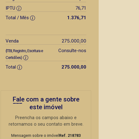
IPTU
76,71
Total / Mês
1.376,71
275.000,00
Venda
Consulte-nos
(ITBI, Registro, Escritura e
Certidões)
Total
275.000,00
Fale com a gente sobre
este imóvel
Preencha os campos abaixo e
retornamos o seu contato em breve.
Mensagem sobre o imóvel
Ref. 218783