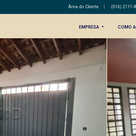
Área do Cliente
|
(016) 2111-
EMPRESA
COMO 