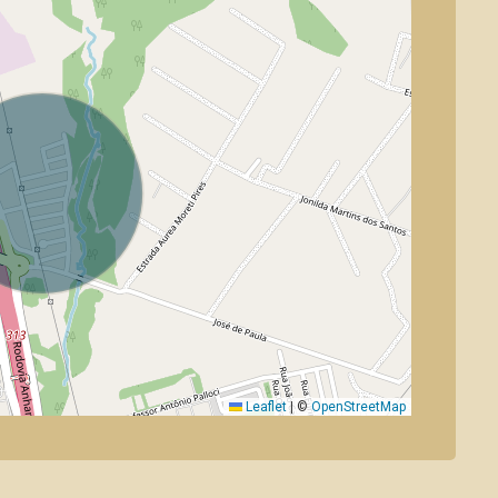
Leaflet
|
©
OpenStreetMap