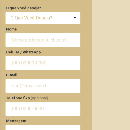
O que você deseja?
O Que Você Deseja?
Nome
Celular / WhatsApp
E-mail
Telefone fixo
(opcional)
Mensagem