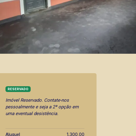
RESERVADO
Imóvel Reservado. Contate-nos
pessoalmente e seja a 2ª opção em
uma eventual desistência.
1.300,00
Aluguel