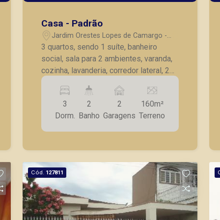
Casa - Padrão
Jardim Orestes Lopes de Camargo -
Ribeirão Preto/SP
3 quartos, sendo 1 suíte, banheiro
social, sala para 2 ambientes, varanda,
cozinha, lavanderia, corredor lateral, 2
vagas de garagem, sendo 1 coberta e 1
descoberta.
3
2
2
160m²
Dorm.
Banho
Garagens
Terreno
Cód.
127811