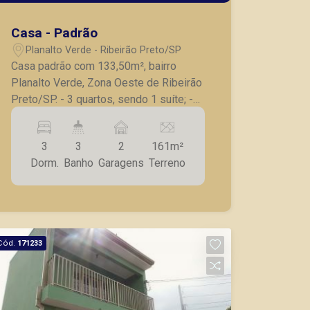
Casa - Padrão
Planalto Verde - Ribeirão Preto/SP
Casa padrão com 133,50m², bairro
Planalto Verde, Zona Oeste de Ribeirão
Preto/SP. - 3 quartos, sendo 1 suíte; -
Banheiro social com box blindex; - Sala
ampla; - Cozinha armários planejados,
3
3
2
161m²
cooktop e coifa; - Área de serviço; -
Dorm.
Banho
Garagens
Terreno
Área de com churrasqueira coberta; -
Banheiro de apoio ; - 2 vagas de
garagem. A Piramid tem como objetivo
atender seus clientes com agilidade e
segurança, em locação, vendas de
Cód.
171233
imóveis prontos, usados ou mesmo
nos principais lançamentos da cidade
de Ribeirão Preto.