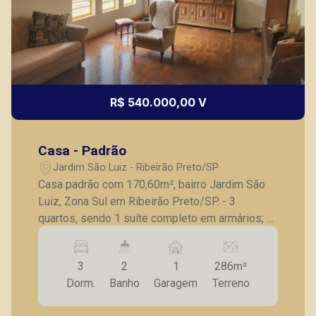
R$ 540.000,00 V
Fátima Spadaro
CRECI 119074 - Venda
Casa - Padrão
(16) 99105-3578
Jardim São Luiz - Ribeirão Preto/SP
Casa padrão com 170,60m², bairro Jardim São
CORRETOR DE PLANTÃO
Luiz, Zona Sul em Ribeirão Preto/SP. - 3
quartos, sendo 1 suíte completo em armários; -
Banheiro social; - Sala para 2 ambientes; -
Cozinha com gabinete; - Despensa; -
3
2
1
286m²
Lavanderia; - Quintal; - 1 vaga de garagem. A
Dorm.
Banho
Garagem
Terreno
Piramid tem como objetivo atender seus
clientes com agilidade e segurança, em locação,
Bráulio Alvarez