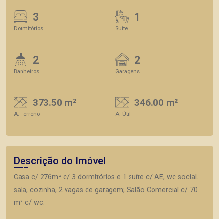
3
1
Dormitórios
Suite
2
2
Banheiros
Garagens
373.50 m²
346.00 m²
A. Terreno
A. Útil
Descrição do Imóvel
Casa c/ 276m² c/ 3 dormitórios e 1 suíte c/ AE, wc social,
sala, cozinha, 2 vagas de garagem; Salão Comercial c/ 70
m² c/ wc.