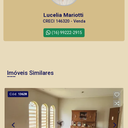
Lucelia Mariotti
CRECI 146320 - Venda
(16) 99222-2915
CORRETOR DE PLANTÃO
Imóveis Similares
Fabiana Gonçalves
Cód.
13628
CRECI 293.460 - Venda
(16) 99799-9323
CORRETOR DE PLANTÃO