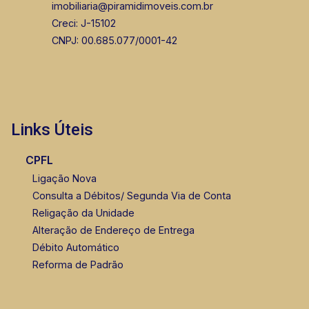
imobiliaria@piramidimoveis.com.br
Creci: J-15102
CNPJ: 00.685.077/0001-42
Thamiris Leandra Benevides
CRECI 270092 - Venda
Links Úteis
(16) 99263-0551
CPFL
Ligação Nova
Consulta a Débitos/ Segunda Via de Conta
Religação da Unidade
Alteração de Endereço de Entrega
Débito Automático
Reforma de Padrão