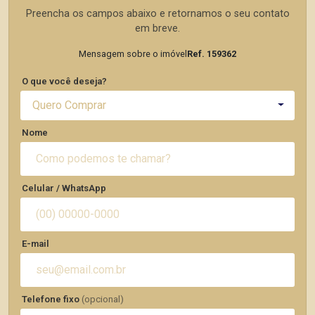
Preencha os campos abaixo e retornamos o seu contato
em breve.
Mensagem sobre o imóvel
Ref. 159362
O que você deseja?
Quero Comprar
Nome
Celular / WhatsApp
E-mail
Telefone fixo
(opcional)