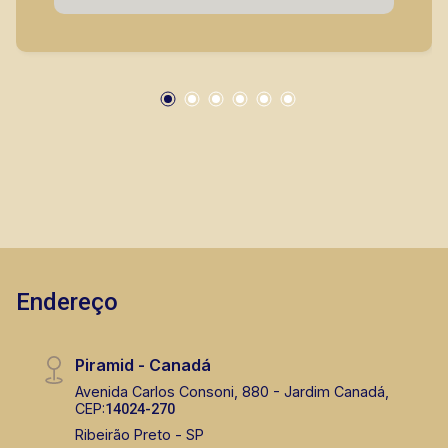
locação, vendas de imóveis prontos, usados ou
mesmo nos principais lançamentos da cidade
de Ribeirão Preto.
Endereço
Piramid - Canadá
Avenida Carlos Consoni, 880 - Jardim Canadá,
CEP:
14024-270
Ribeirão Preto - SP