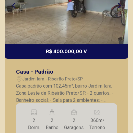
R$ 400.000,00 V
Casa - Padrão
Jardim Iara - Ribeirão Preto/SP
Casa padrão com 102,45m², bairro Jardim Iara,
Zona Leste de Ribeirão Preto/SP. - 2 quartos; -
Banheiro social; - Sala para 2 ambientes; -
Cozinha planejada; - Área externa ampla; -
Banheiro de serviço; - 2 vagas de garagem
2
2
2
360m²
cobertas. A Piramid tem como objetivo atender
Dorm.
Banho
Garagens
Terreno
seus clientes com agilidade e segurança, em