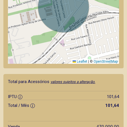
Leaflet
|
©
OpenStreetMap
Total para Acessórios
valores sujeitos a alteração.
IPTU
101,64
Total / Mês
101,64
470.000,00
Venda