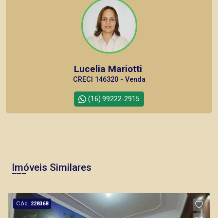
Lucelia Mariotti
CRECI 146320 - Venda
(16) 99222-2915
Corretor(a) Online
CORRETOR DE PLANTÃO
Imóveis Similares
Cód.
228368