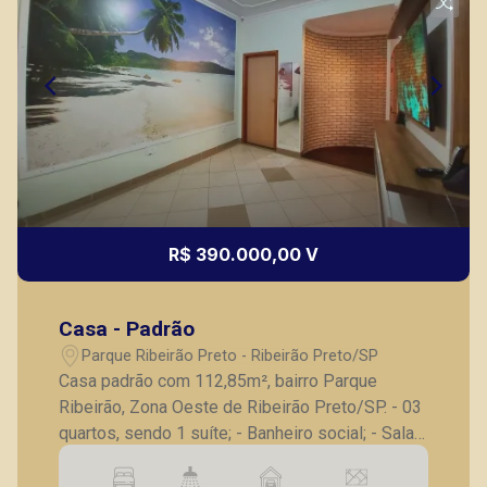
Fátima Spadaro
CRECI 119074 - Venda
(16) 99105-3578
Corretor(a) Online
CORRETOR DE PLANTÃO
R$ 390.000,00 V
Casa - Padrão
Bráulio Alvarez
Parque Ribeirão Preto - Ribeirão Preto/SP
CRECI 234.175 - Venda
Casa padrão com 112,85m², bairro Parque
Ribeirão, Zona Oeste de Ribeirão Preto/SP. - 03
(16) 99327-7979
quartos, sendo 1 suíte; - Banheiro social; - Sala
Corretor(a) Online
para 2 ambientes; - Cozinha; - Lavanderia; -
Corredor lateral; - 2 vagas de garagem. A