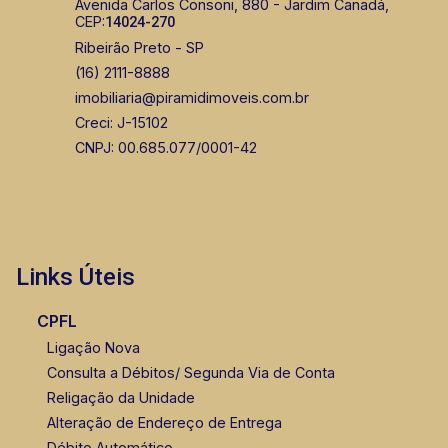
Avenida Carlos Consoni, 880 - Jardim Canadá,
CEP:
14024-270
Murilo Bazilio
Ribeirão Preto - SP
CRECI 307.010 - Venda
(16) 2111-8888
imobiliaria@piramidimoveis.com.br
(16) 98119-7226
Creci: J-15102
Corretor(a) Online
CNPJ: 00.685.077/0001-42
CORRETOR DE PLANTÃO
Links Úteis
CPFL
Marcos Antonio Ferreira
Ligação Nova
CRECI 82740 - Venda
Consulta a Débitos/ Segunda Via de Conta
Religação da Unidade
(16) 99137-0754
Alteração de Endereço de Entrega
Débito Automático