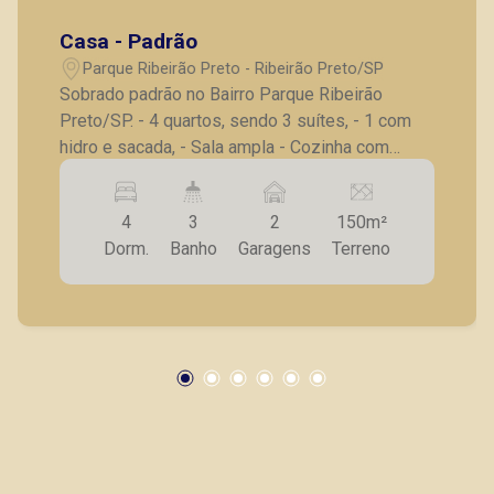
Casa - Padrão
Parque Ribeirão Preto - Ribeirão Preto/SP
Sobrado padrão no Bairro Parque Ribeirão
Preto/SP. - 4 quartos, sendo 3 suítes, - 1 com
hidro e sacada, - Sala ampla - Cozinha com
gabinete, - Área de serviço, - Churrasqueira, - 2
vagas de garagem. A Piramid tem como objetivo
4
3
2
150m²
atender seus clientes com agilidade e
Dorm.
Banho
Garagens
Terreno
segurança, em locação, vendas de imóveis
prontos, usados ou mesmo nos principais
lançamentos da cidade de Ribeirão Preto