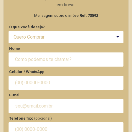
em breve.
Mensagem sobre o imóvel
Ref. 73592
O que você deseja?
Quero Comprar
Nome
Celular / WhatsApp
E-mail
Telefone fixo
(opcional)