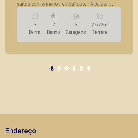
suítes com armários embutidos, - 4 salas, -
escritório, - lavabo, - sala de almoço, - copa, -
cozinha planejada, - varanda gourmet, - piscina, -
5
7
6
2.572m²
pomar, - quintal, - 6 vagas de garagem A Piramid
Dorm.
Banho
Garagens
Terreno
tem como objetivo atender seus clientes com
agilidade e segurança, em locação, vendas de
imóveis prontos, usados ou mesmo nos
principais lançamentos da cidade de Ribeirão
Preto.
Endereço