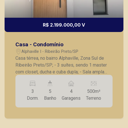
R$ 2.199.000,00 V
Casa - Condomínio
Alphaville I - Ribeirão Preto/SP
Casa térrea, no bairro Alphaville, Zona Sul de
Ribeirão Preto/SP; - 3 suítes, sendo 1 master
com closet, ducha e cuba dupla; - Sala ampla
com pé direito alto; - Escritório; - Lavabo; -
Varanda gourmet com churrasqueira; - Cozinha
3
5
4
500m²
planejada; - Despensa; - Lavanderia; - Depósito;
Dorm.
Banho
Garagens
Terreno
- Banheiro externo; - Piscina com preparação
para aquecimento; - 4 vagas de garagem. -
Aquecimento solar instalado, preparação
fotovoltaica. A Piramid tem como objetivo
atender seus clientes com agilidade e