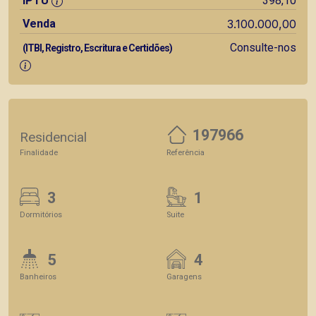
IPTU
398,10
Venda
3.100.000,00
Consulte-nos
(ITBI, Registro, Escritura e Certidões)
197966
Residencial
Finalidade
Referência
3
1
Dormitórios
Suite
5
4
Banheiros
Garagens