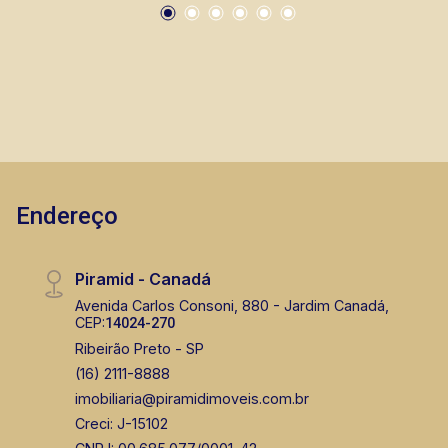
segurança, em locação, vendas de imóveis
prontos, usados ou mesmo nos principais
lançamentos da cidade de Ribeirão Preto.
Endereço
Piramid - Canadá
Avenida Carlos Consoni, 880 - Jardim Canadá,
CEP:
14024-270
Ribeirão Preto - SP
(16) 2111-8888
imobiliaria@piramidimoveis.com.br
Creci: J-15102