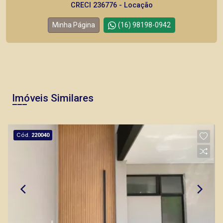
CRECI 236776 - Locação
Minha Página
(16) 98198-0942
Imóveis Similares
Cód.
220040