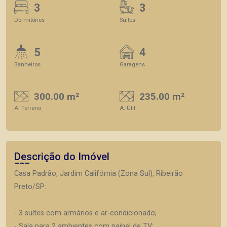
3
3
Dormitórios
Suítes
5
4
Banheiros
Garagens
300.00 m²
235.00 m²
A. Terreno
A. Útil
Descrição do Imóvel
Casa Padrão, Jardim Califórnia (Zona Sul), Ribeirão
Preto/SP:
- 3 suítes com armários e ar-condicionado;
- Sala para 2 ambientes com painel de TV;