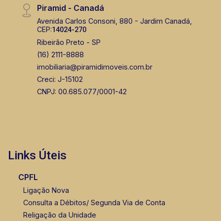
Piramid - Canadá
(16) 99222-2915
Avenida Carlos Consoni, 880 - Jardim Canadá,
CEP:
14024-270
Corretor(a) Online
Ribeirão Preto - SP
(16) 2111-8888
CORRETOR DE PLANTÃO
imobiliaria@piramidimoveis.com.br
Creci: J-15102
CNPJ: 00.685.077/0001-42
Fabiana Gonçalves
CRECI 293.460 - Venda
Links Úteis
(16) 99799-9323
CPFL
Ligação Nova
Consulta a Débitos/ Segunda Via de Conta
Religação da Unidade