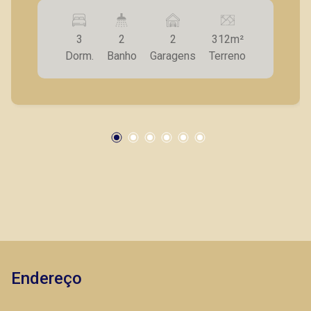
social; - Sala para 2 ambientes; - Cozinha
planejada; - Lavanderia; - 2 vagas de garagem. A
3
2
2
312m²
Piramid tem como objetivo atender seus
Dorm.
Banho
Garagens
Terreno
clientes com agilidade e segurança, em locação,
vendas de imóveis prontos, usados ou mesmo
nos principais lançamentos da cidade de
Fátima Spadaro
Ribeirão Preto.
CRECI 119074 - Venda
(16) 99105-3578
CORRETOR DE PLANTÃO
Endereço
Lucelia Mariotti
CRECI 146320 - Venda