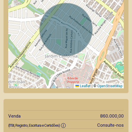
Leaflet
|
©
OpenStreetMap
860.000,00
Venda
Consulte-nos
(ITBI, Registro, Escritura e Certidões)