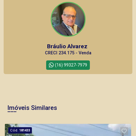
Bráulio Alvarez
CRECI 234.175 - Venda
(16) 99327-7979
Corretor(a) Online
CORRETOR DE PLANTÃO
Imóveis Similares
Cód.
181433