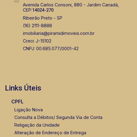
Fabiana Gonçalves
Avenida Carlos Consoni, 880 - Jardim Canadá,
CEP:
14024-270
CRECI 293.460 - Venda
Ribeirão Preto - SP
(16) 99799-9323
(16) 2111-8888
imobiliaria@piramidimoveis.com.br
Corretor(a) Online
Creci: J-15102
CORRETOR DE PLANTÃO
CNPJ: 00.685.077/0001-42
Links Úteis
Fátima Spadaro
CPFL
CRECI 119074 - Venda
Ligação Nova
Consulta a Débitos/ Segunda Via de Conta
(16) 99105-3578
Religação da Unidade
Corretor(a) Online
Alteração de Endereço de Entrega