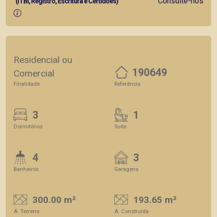
Consulte-nos
(ITBI, Registro, Escritura e Certidões)
Residencial ou
190649
Comercial
Finalidade
Referência
3
1
Dormitórios
Suite
4
3
Banheiros
Garagens
300.00 m²
193.65 m²
A. Terreno
A. Construída