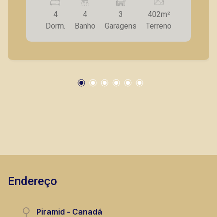
residencial.
4
4
3
402m²
Dorm.
Banho
Garagens
Terreno
Marcos Antonio Ferreira
CRECI 82740 - Venda
(16) 99137-0754
Corretor(a) Online
CORRETOR DE PLANTÃO
Endereço
Piramid - Canadá