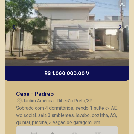
Thamiris Leandra Benevides
CRECI 270092 - Venda
(16) 99263-0551
Corretor(a) Online
CORRETOR DE PLANTÃO
R$ 1.060.000,00 V
Casa - Padrão
Lucelia Mariotti
Jardim América - Ribeirão Preto/SP
CRECI 146320 - Venda
Sobrado com 4 dormitórios, sendo 1 suíte c/ AE,
wc social, sala 3 ambientes, lavabo, cozinha, AS,
(16) 99222-2915
quintal, piscina, 3 vagas de garagem, em
CORRETOR DE PLANTÃO
excelente localização, imóvel comercial ou