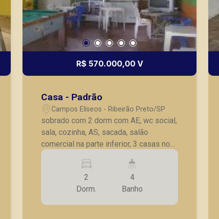
R$ 570.000,00 V
Casa - Padrão
Campos Elíseos - Ribeirão Preto/SP
sobrado com 2 dorm com AE, wc social,
sala, cozinha, AS, sacada, salão
comercial na parte inferior, 3 casas no
fundo, 2 com 3 comodos e 1 com 4
comodos.
2
4
Dorm.
Banho