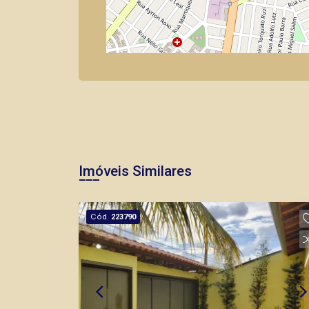
Imóveis Similares
Cód.
223790