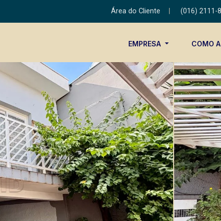
Área do Cliente
|
(016) 2111-
EMPRESA
COMO 