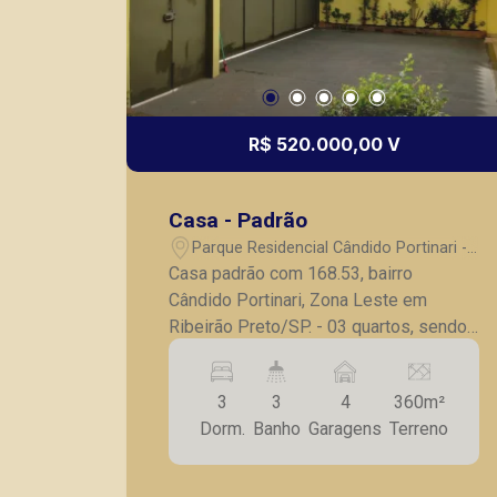
R$ 520.000,00 V
Casa - Padrão
Parque Residencial Cândido Portinari -
Ribeirão Preto/SP
Casa padrão com 168.53, bairro
Cândido Portinari, Zona Leste em
Ribeirão Preto/SP. - 03 quartos, sendo
01 suíte; - Banheiro social; - Sala para
02 ambientes; - Cozinha com armário; -
3
3
4
360m²
Despensa; - Varanda gourmet com
Dorm.
Banho
Garagens
Terreno
churrasqueira e fogão a lenha; - Jardim;
- Amplo quintal; - 04 vagas de garagem.
A Piramid tem como objetivo atender