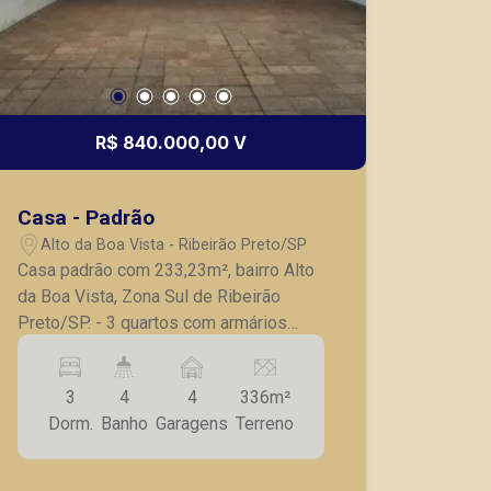
R$ 840.000,00 V
Casa - Padrão
Alto da Boa Vista - Ribeirão Preto/SP
Casa padrão com 233,23m², bairro Alto
da Boa Vista, Zona Sul de Ribeirão
Preto/SP. - 3 quartos com armários
embutidos , sendo 1 suíte; - Banheiro
Social; - Roupeiro no corredor; - Sala
3
4
4
336m²
para 3 ambientes; - Sala de tv; - lavabo;
Dorm.
Banho
Garagens
Terreno
- Cozinha com armários; - Área de
serviço; - Banheiro de serviço; - Quintal;
- Piscina; - 4 vagas de garagem; A