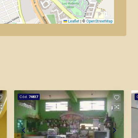
Leaflet
|
©
OpenStreetMap
Cód.
74837