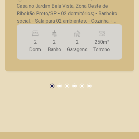
Casa no Jardim Bela Vista, Zona Oeste de
Ribeirão Preto/SP. - 02 dormitórios; - Banheiro
social; - Sala para 02 ambientes; - Cozinha; -
Área de serviço; - Quintal amplo; - 02 vagas de
garagem; - Frente com um salão comercial
2
2
2
250m²
pequeno. Seja para vender, alugar ou adquirir seu
Dorm.
Banho
Garagens
Terreno
imóvel entre em contato com a Piramid Imóveis,
a sua imobiliária em Ribeirão Preto.