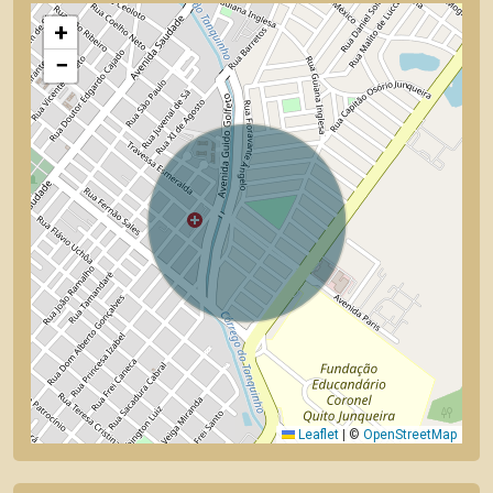
+
−
Leaflet
|
©
OpenStreetMap