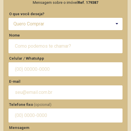
Mensagem sobre o imóvel
Ref. 179387
O que você deseja?
Quero Comprar
Nome
Celular / WhatsApp
E-mail
Telefone fixo
(opcional)
Mensagem