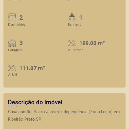
2
1
Dormitórios
Banheiro
3
199.00 m²
Garagens
A. Terreno
111.87 m²
A. Útil
Descrição do Imóvel
Casa padrão, Bairro Jardim Independência (Zona Leste) em
Ribeirão Preto SP.