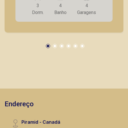
3
4
4
Dorm.
Banho
Garagens
Murilo Bazilio
CRECI 307.010 - Venda
(16) 98119-7226
Corretor(a) Online
CORRETOR DE PLANTÃO
Endereço
Marcos Antonio Ferreira
CRECI 82740 - Venda
Piramid - Canadá
(16) 99137-0754