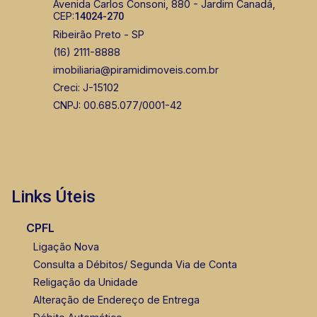
Avenida Carlos Consoni, 880 - Jardim Canadá,
CEP:
14024-270
Corretor(a) Online
Ribeirão Preto - SP
(16) 2111-8888
CORRETOR DE PLANTÃO
imobiliaria@piramidimoveis.com.br
Creci: J-15102
CNPJ: 00.685.077/0001-42
Lucelia Mariotti
CRECI 146320 - Venda
Links Úteis
(16) 99222-2915
CPFL
Ligação Nova
Consulta a Débitos/ Segunda Via de Conta
Religação da Unidade
Alteração de Endereço de Entrega