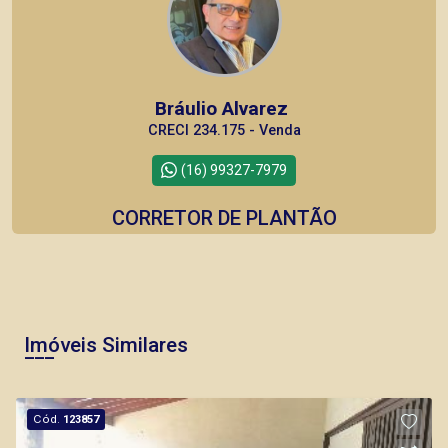
Bráulio Alvarez
CRECI 234.175 - Venda
(16) 99327-7979
CORRETOR DE PLANTÃO
Imóveis Similares
Thamiris Leandra Benevides
CRECI 270092 - Venda
Cód.
123857
(16) 99263-0551