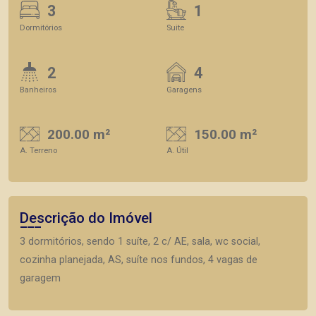
3
1
Dormitórios
Suite
2
4
Banheiros
Garagens
200.00 m²
150.00 m²
A. Terreno
A. Útil
Descrição do Imóvel
3 dormitórios, sendo 1 suíte, 2 c/ AE, sala, wc social,
cozinha planejada, AS, suíte nos fundos, 4 vagas de
garagem