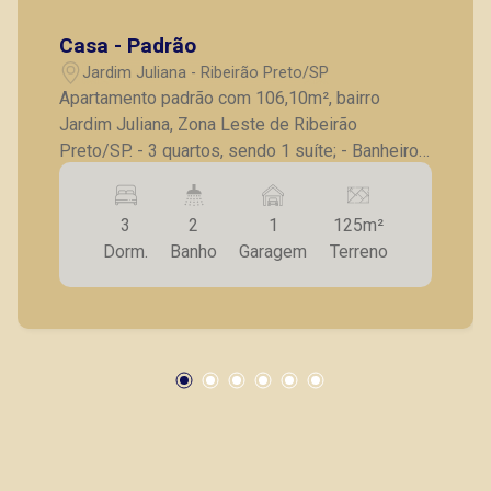
Casa - Padrão
Jardim Juliana - Ribeirão Preto/SP
Apartamento padrão com 106,10m², bairro
Jardim Juliana, Zona Leste de Ribeirão
Preto/SP. - 3 quartos, sendo 1 suíte; - Banheiro
social; - Sala para 2 ambientes; - Varanda; -
Cozinha com armários planejados e cooktop; -
3
2
1
125m²
Área de serviço individualizada; - 1 vaga de
Dorm.
Banho
Garagem
Terreno
garagem coberta. A Piramid tem como objetivo
atender seus clientes com agilidade e
segurança, em locação, vendas de imóveis
prontos, usados ou mesmo nos principais
lançamentos da cidade de Ribeirão Preto.