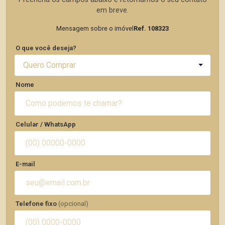
em breve.
Mensagem sobre o imóvel
Ref. 108323
O que você deseja?
Quero Comprar
Nome
Celular / WhatsApp
E-mail
Telefone fixo
(opcional)