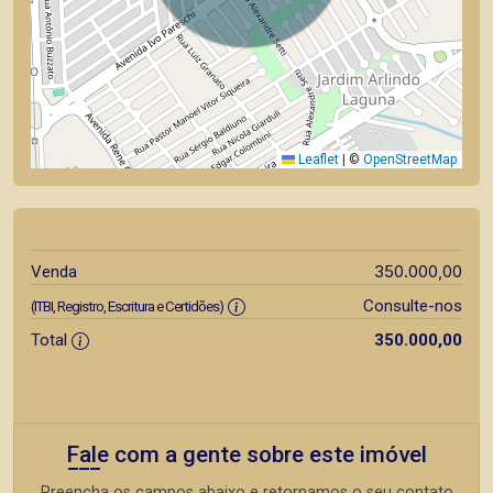
Leaflet
|
©
OpenStreetMap
350.000,00
Venda
Consulte-nos
(ITBI, Registro, Escritura e Certidões)
Total
350.000,00
Fale com a gente sobre este imóvel
Preencha os campos abaixo e retornamos o seu contato