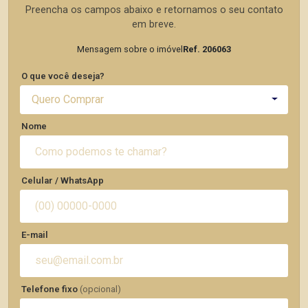
Preencha os campos abaixo e retornamos o seu contato
em breve.
Mensagem sobre o imóvel
Ref. 206063
O que você deseja?
Quero Comprar
Nome
Celular / WhatsApp
E-mail
Telefone fixo
(opcional)