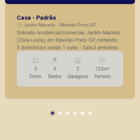
Casa - Padrão
Jardim Macedo - Ribeirão Preto/SP
Sobrado residencial/comercial, Jardim Macedo
(Zona Leste), em Ribeirão Preto-SP, contendo: -
3 dormitórios sendo 1 suíte; - Sala 2 ambientes,
lavabo; - Cozinha com armários; - Lavanderia; - 2
vagas de garagem. Seja para vender, alugar ou
3
3
2
125m²
adquirir seu imóvel entre em contato com a
Dorm.
Banho
Garagens
Terreno
Piramid Imóveis, a sua imobiliária em Ribeirão
Preto.