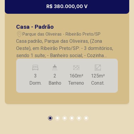
R$ 380.000,00 V
Casa - Padrão
Parque das Oliveiras - Ribeirão Preto/SP
Casa padrão, Parque das Oliveiras, (Zona
Oeste), em Ribeirão Preto/SP: - 3 dormitórios,
sendo 1 suíte; - Banheiro social; - Cozinha
americana; - Sala para 2 ambientes; - Quintal
lateral e fundos; - Churrasqueira; - 2 vagas de
3
2
160m²
125m²
garagem. A Piramid tem como objetivo atender
Dorm.
Banho
Terreno
Const.
seus clientes com agilidade e segurança, em
locação, vendas de imóveis prontos, usados ou
mesmo nos principais lançamentos da cidade
de Ribeirão Preto.