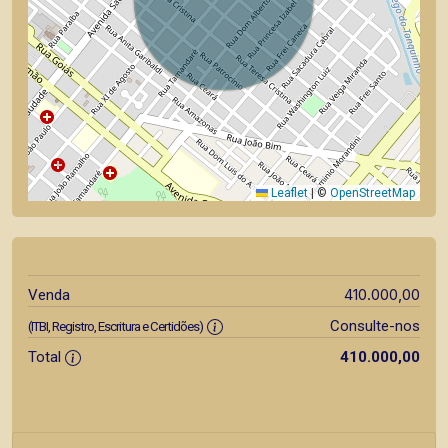
Leaflet
|
©
OpenStreetMap
410.000,00
Venda
Consulte-nos
(ITBI, Registro, Escritura e Certidões)
Total
410.000,00