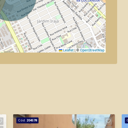
Leaflet
|
©
OpenStreetMap
Cód.
204578