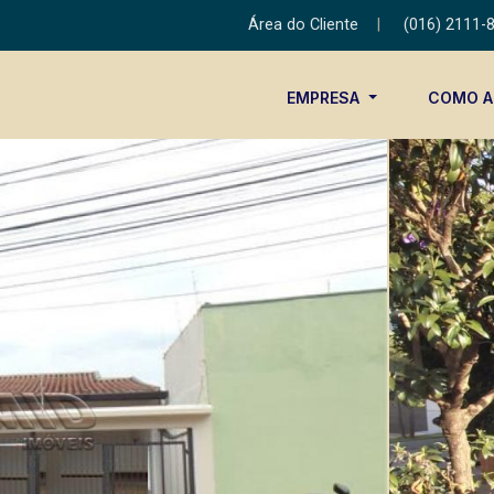
Área do Cliente
|
(016) 2111-
EMPRESA
COMO 