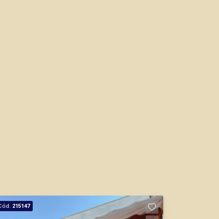
Bráulio Alvarez
CRECI 234.175 - Venda
(16) 99327-7979
CORRETOR DE PLANTÃO
Murilo Bazilio
CRECI 307.010 - Venda
Cód.
215147
(16) 98119-7226