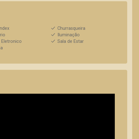
index
Churrasqueira
rio
Iluminação
 Eletronico
Sala de Estar
da