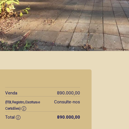
890.000,00
Venda
Consulte-nos
(ITBI, Registro, Escritura e
Certidões)
Total
890.000,00