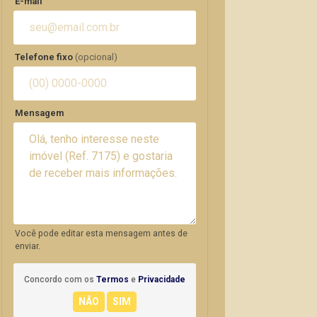
E-mail
Telefone fixo
(opcional)
Mensagem
Você pode editar esta mensagem antes de
enviar.
Concordo com os
Termos
e
Privacidade