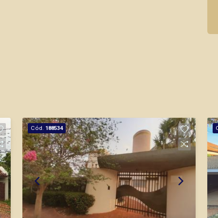
Cód.
188534