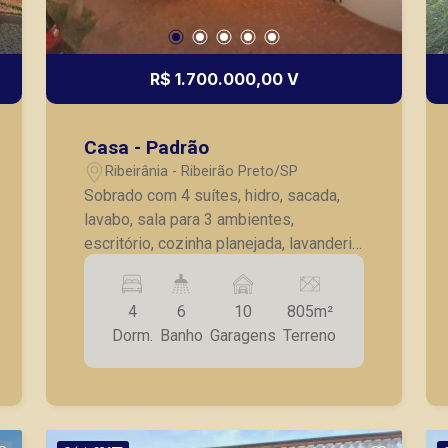
R$ 1.700.000,00 V
Casa - Padrão
Ribeirânia - Ribeirão Preto/SP
Sobrado com 4 suítes, hidro, sacada,
lavabo, sala para 3 ambientes,
escritório, cozinha planejada, lavanderia,
suíte de empregada, piscina aquecida,
jardim, ducha, armários embutidos, ar
4
6
10
805m²
condicionado, ventiladores de teto, 10
Dorm.
Banho
Garagens
Terreno
vagas de garagem.