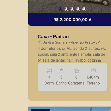
R$ 2.200.000,00 V
Casa - Padrão
Jardim Sumaré - Ribeirão Preto/SP
4 dormitórios c/ AE, sendo 2 suítes, wc
social, sala 2 ambientes ampla, sala de
tv, sala de jantar, hall, lavabo, cozinha
planejada, AS c/ AE, dependência de
serviço c/ 2 dormitórios e wc, lazer
4
5
6
1.464m²
com piscina, amplo gramado, árvores
Dorm.
Banho
Garagens
Terreno
frutíferas e paisagismo, 6 vagas de
garagem. São 4 terrenos, frente c/ 48
m², amplo espaço para estacionamento
de veículos.