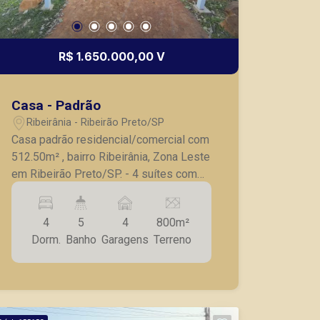
R$ 1.650.000,00 V
Fabiana Gonçalves
Casa - Padrão
CRECI 293.460 - Venda
Ribeirânia - Ribeirão Preto/SP
(16) 99799-9323
Casa padrão residencial/comercial com
512.50m² , bairro Ribeirânia, Zona Leste
Corretor(a) Online
em Ribeirão Preto/SP. - 4 suítes com
armários embutidos, sendo 1 master
CORRETOR DE PLANTÃO
com closet e banheira de
4
5
4
800m²
hidromassagem; - Lavabo; - Sala ampla;
Dorm.
Banho
Garagens
Terreno
- Sala de TV; - Sala de jantar; - Cozinha
planejada; - Varanda; - Quiosque com
churrasqueira; - Piscina; -
Dependências de serviços; - Canil; - 4
Lucelia Mariotti
vagas de garagem. A Piramid tem como