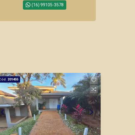
(16) 99105-3578
Corretor(a) Online
CORRETOR DE PLANTÃO
Bráulio Alvarez
Cód.
201455
CRECI 234.175 - Venda
(16) 99327-7979
Corretor(a) Online
CORRETOR DE PLANTÃO