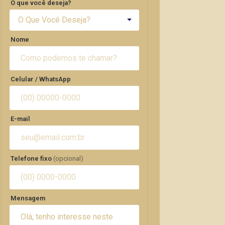
O que você deseja?
O Que Você Deseja?
Nome
Celular / WhatsApp
E-mail
Telefone fixo
(opcional)
Mensagem