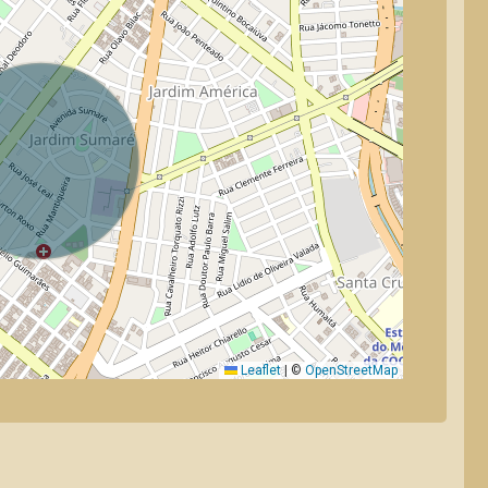
Leaflet
|
©
OpenStreetMap