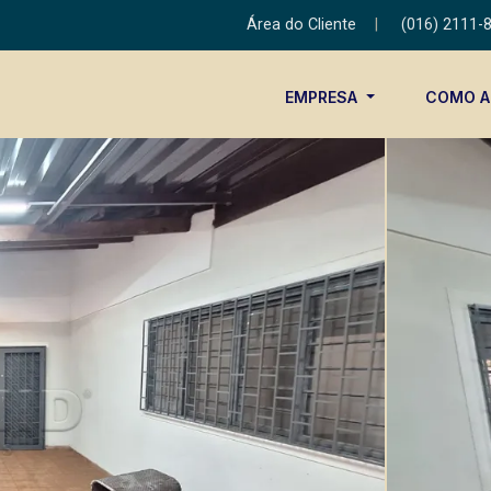
Área do Cliente
|
(016) 2111-
EMPRESA
COMO 