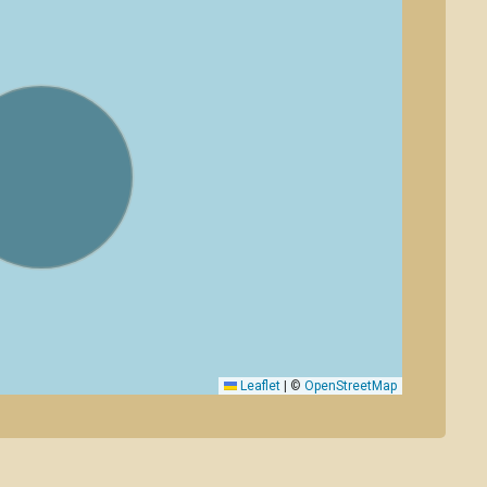
Leaflet
|
©
OpenStreetMap