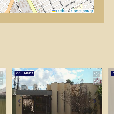
Leaflet
|
©
OpenStreetMap
Cód.
142832