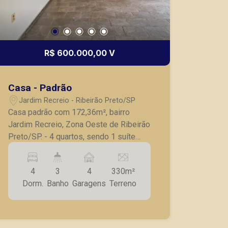
R$ 600.000,00 V
Casa - Padrão
Jardim Recreio - Ribeirão Preto/SP
Casa padrão com 172,36m², bairro
Jardim Recreio, Zona Oeste de Ribeirão
Preto/SP. - 4 quartos, sendo 1 suíte
com armários; - Banheiro social; - Sala
para 2 ambientes; - Cozinha com
4
3
4
330m²
armários; - Área de serviço; - Área de
Dorm.
Banho
Garagens
Terreno
churrasco; - Churrasqueira; - Banheiro
externo; - 4 vagas de garagem. A
Piramid tem como objetivo atender
seus clientes com agilidade e