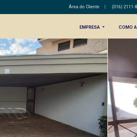
Área do Cliente
|
(016) 2111-
EMPRESA
COMO 