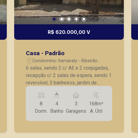
R$ 620.000,00 V
Casa - Padrão
Condomínio Itamaraty - Ribeirão
Preto/SP
6 salas, sendo 2 c/ AE e 2 conjugadas,
recepção c/ 2 salas de espera, sendo 1
reversível, 3 banheiros, jardim de
inverno, cozinha planejada, despensa,
edícula c/ dormitório, sala, wc de
8
4
3
168m²
serviço, cozinha planejada, quintal, 3
Dorm.
Banho
Garagens
A. Útil
vagas de garagem., frente praça no
Jardim Irajá de fácil estacionamento.