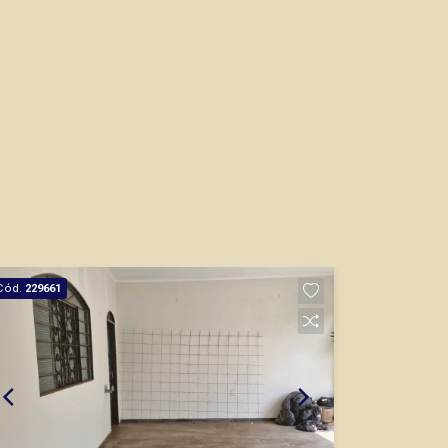
Cód.
229661