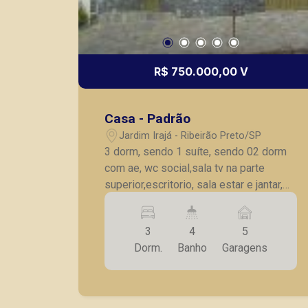
R$ 750.000,00 V
Casa - Padrão
Jardim Irajá - Ribeirão Preto/SP
3 dorm, sendo 1 suíte, sendo 02 dorm
com ae, wc social,sala tv na parte
superior,escritorio, sala estar e jantar,
cozinha com ae,area de serviço,wc
social, edícula no fundo com
3
4
5
churrasqueira, 1 dorm,wc, piscina, 03
Dorm.
Banho
Garagens
vagas garagem. Obs:(proprietario aceita
apto no Jardim Iraja ate R$350.000,00
em permuta).