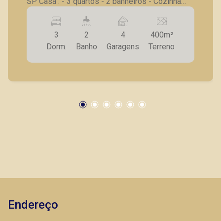
SP Casa : - 3 quartos - 2 banheiros - Cozinha
com armário e copa - Quarto de despensa - Área
de luz - Garagem 4 carros - Galpão: - 1 banheiro
3
2
4
400m²
- 1 quartinho A Piramid Imóveis tem como
Dorm.
Banho
Garagens
Terreno
objetivo atender seus clientes com agilidade e
segurança, em locação, vendas de imóveis
prontos, usados ou mesmo nos principais
lançamentos da cidade de Ribeirão Preto.
Endereço