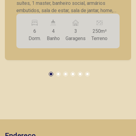
suítes, 1 master, banheiro social, armários
embutidos, sala de estar, sala de jantar, home,
parte superior com 2 quartos, banheiro social,
sala, cozinha, sacada, área gourmet, sauna,
6
4
3
250m²
churrasqueira, imóvel com entradas e relógio de
Dorm.
Banho
Garagens
Terreno
medição independentes, 3 vagas de garagem.
Endereço