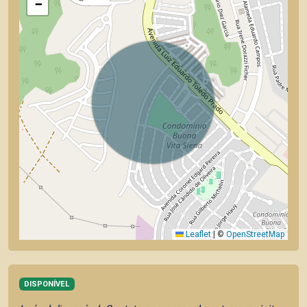
−
Leaflet
|
©
OpenStreetMap
DISPONÍVEL