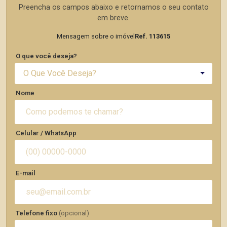
Preencha os campos abaixo e retornamos o seu contato
em breve.
Mensagem sobre o imóvel
Ref. 113615
O que você deseja?
O Que Você Deseja?
Nome
Celular / WhatsApp
E-mail
Telefone fixo
(opcional)