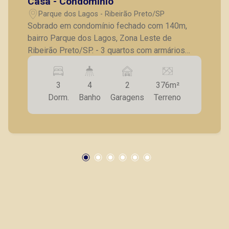
Casa - Condomínio
Parque dos Lagos - Ribeirão Preto/SP
Sobrado em condomínio fechado com 140m,
bairro Parque dos Lagos, Zona Leste de
Ribeirão Preto/SP. - 3 quartos com armários
embutidos, sendo 1 suíte; - Banheiro social; -
Lavabo; - Sala de TV; - Sala de Jantar; - Cozinha
3
4
2
376m²
com armários planejados; - Ar condicionado
Dorm.
Banho
Garagens
Terreno
instalado; - Box Blindex, Espelhos e Iluminação
diferenciada; - Quintal com churrasqueira, pia,
ducha e jardim; - 2 vagas de garagem. A Piramid
tem como objetivo atender seus clientes com
agilidade e segurança, em locação, vendas de
imóveis prontos, usados ou mesmo nos
principais lançamentos da cidade de Ribeirão
Preto.