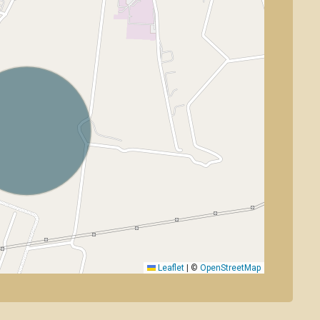
Leaflet
|
©
OpenStreetMap