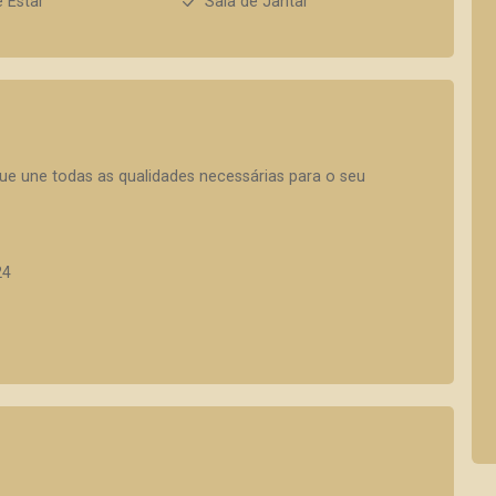
e Estar
Sala de Jantar
ue une todas as qualidades necessárias para o seu
24