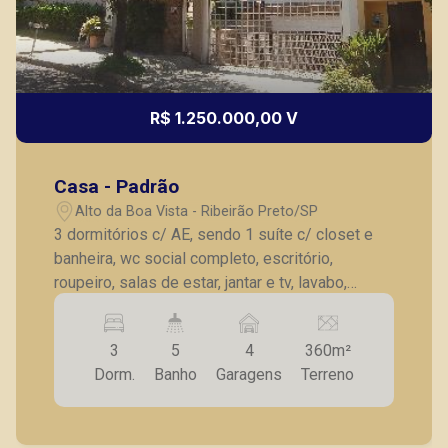
R$ 1.250.000,00 V
Casa - Padrão
Alto da Boa Vista - Ribeirão Preto/SP
3 dormitórios c/ AE, sendo 1 suíte c/ closet e
banheira, wc social completo, escritório,
roupeiro, salas de estar, jantar e tv, lavabo,
cozinha planejada, AS, dependência de serviço,
piscina, churrasqueira, jardim, 4 vagas de
3
5
4
360m²
garagem.
Dorm.
Banho
Garagens
Terreno