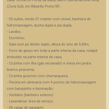
Casa Térrea no Portal da Mata, Bairro Quinta da Boa Vista,
(Zona Sul), em Ribeirão Preto/SP;
- 03 suítes, sendo 01 master com closet, banheira de
hidromassagem, ducha dupla e pia dupla;
- Lavabo;
- Escritório;
- Sala com pé direito duplo, altura do teto de 5,40m;
- Forro de gesso em toda a parte interna da casa, rodapé
embutido na parte interna da casa;
- Cozinha com ilha (gás encanado) e mesa em pedra
branco piracema;
- Cozinha gourmet com churrasqueira;
- Piscina em alvenaria com 4 pontos de hidromassagem
com banquinho e iluminação;
- Vestiário (banheiro externo)
- Lavanderia/ área de serviço;
- 04 vagas de garagem;