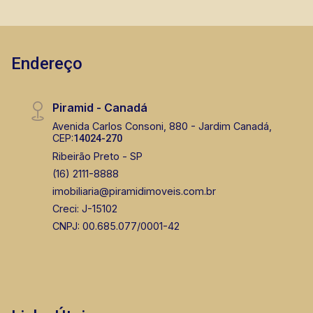
agilidade e segurança, em locação, vendas de
imóveis prontos, usados ou mesmo nos
principais lançamentos da cidade de Ribeirão
Preto.
Endereço
Piramid - Canadá
Avenida Carlos Consoni, 880 - Jardim Canadá,
CEP:
14024-270
Ribeirão Preto - SP
(16) 2111-8888
imobiliaria@piramidimoveis.com.br
Creci: J-15102
CNPJ: 00.685.077/0001-42