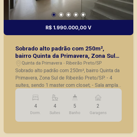
R$ 1.990.000,00 V
Sobrado alto padrão com 250m²,
bairro Quinta da Primavera, Zona Sul
de Ribeirão Preto/SP.
Quinta da Primavera - Ribeirão Preto/SP
Sobrado alto padrão com 250m², bairro Quinta da
Primavera, Zona Sul de Ribeirão Preto/SP. - 4
suítes, sendo 1 master com closet; - Sala ampla
para 2 ambientes; - Cozinha gourmet com
churrasqueira; - Lavanderia completa em
4
4
5
2
armários; - Piscina; - Banheiro de apoio; -
Dorm.
Suítes
Banho
Garagens
Paisagismo; - Persianas automatizadas; - 4
vagas de garagem. A Piramid tem como objetivo
atender seus clientes com agilidade e segurança,
em locação, vendas de imóveis prontos, usados