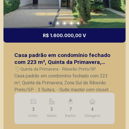
R$ 1.600.000,00 V
Casa padrão em condomínio fechado
com 223 m², Quinta da Primavera,
Zona Sul de Ribeirão Preto/SP.
Quinta da Primavera - Ribeirão Preto/SP
Casa padrão em condomínio fechado com 223
m², Quinta da Primavera, Zona Sul de Ribeirão
Preto/SP. - 3 Suítes; - Suíte master com closet e
banheiro duplo; - Roupeiro no corredor íntimo; -
Sala para 2 ambientes; - Home TV / escritório
3
3
7
4
independente; - Lavabo; - Cozinha separada da
Dorm.
Suítes
Banho
Garagens
área de churrasco; - Lavanderia; - Corredores
laterais em ambos os lados; - Área de churrasco