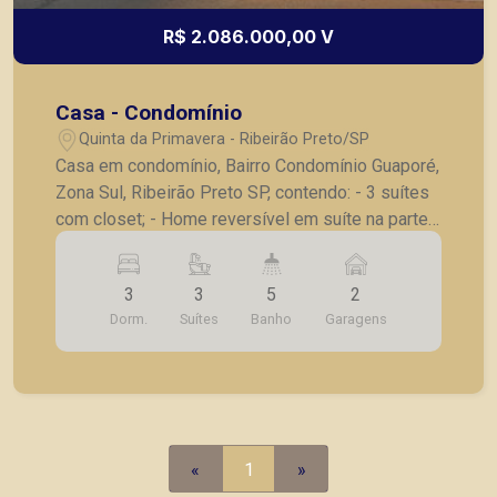
R$ 2.086.000,00 V
Casa - Condomínio
Quinta da Primavera - Ribeirão Preto/SP
Casa em condomínio, Bairro Condomínio Guaporé,
Zona Sul, Ribeirão Preto SP, contendo: - 3 suítes
com closet; - Home reversível em suíte na parte
inferior; - Sala; - Cozinha completa com geladeira
Samsung side by side, forno elétrico, micro-
3
3
5
2
ondas, lava louças, triturador de resíduos na
Dorm.
Suítes
Banho
Garagens
bancada; - Lavanderia; - Varanda gourmet; -
Piscina com cascata, iluminação e aquecimento; -
Sistema de captação de água da chuva; - Energia
fotovoltaica para todo o imóvel; - Calha úmida; -
Paisagismo; - Projeto de colocação de armários,
já em execução; - 2 vagas de garagem A Piramid
«
1
»
tem como objetivo atender seus clientes com