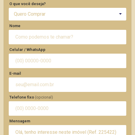
O que você deseja?
Quero Comprar
Nome
Celular / WhatsApp
E-mail
Telefone fixo
(opcional)
Mensagem