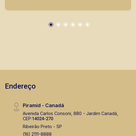
armários planejados; - Lavanderia com
planejados; - Vestiário; - Piscina com
hidromassagem, cascata e iluminação em Led; -
Boiler e placas instalados; - Preparação
fotovoltaica; - 4 vagas de garagem; - Casa
recém entregue, rica em moveis e armários
planejados, linda iluminação em Led em todos
os ambientes, e o condomínio conta com lazer
completo! Vamos agendar uma visita? A Piramid
tem como objetivo atender seus clientes com
agilidade e segurança, em locação, vendas de
Endereço
imóveis prontos, usados ou mesmo nos
principais lançamentos da cidade de Ribeirão
Preto.
Piramid - Canadá
Avenida Carlos Consoni, 880 - Jardim Canadá,
CEP:
14024-270
Ribeirão Preto - SP
(16) 2111-8888