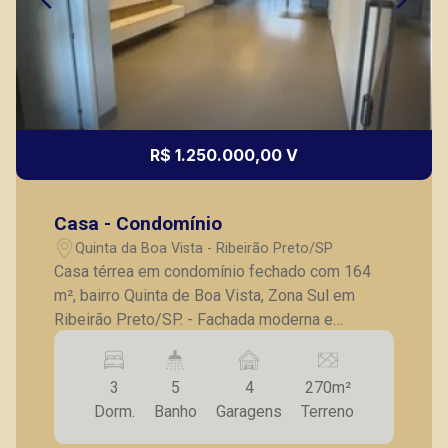
R$ 1.250.000,00 V
Casa - Condomínio
Quinta da Boa Vista - Ribeirão Preto/SP
Casa térrea em condomínio fechado com 164
m², bairro Quinta de Boa Vista, Zona Sul em
Ribeirão Preto/SP. - Fachada moderna e
imponente, com fino acabamento; - 3 suítes com
armários planejados, sendo 1 com closet, box,
3
5
4
270m²
espelhos; - Lavabo; - Sala ampla para 2
Dorm.
Banho
Garagens
Terreno
ambientes com o pé direito alto; - Área gourmet
com churrasqueira e coifa; - Cozinha com