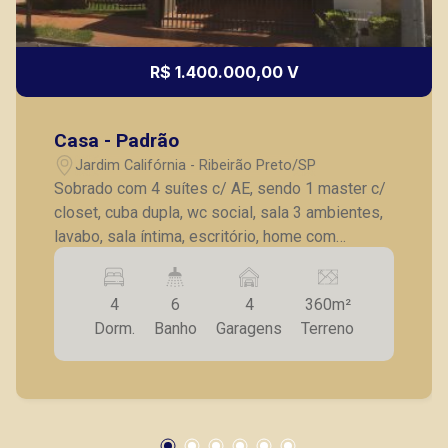
R$ 1.400.000,00 V
Casa - Padrão
Jardim Califórnia - Ribeirão Preto/SP
Sobrado com 4 suítes c/ AE, sendo 1 master c/
closet, cuba dupla, wc social, sala 3 ambientes,
lavabo, sala íntima, escritório, home com
fachada em vidro blindex e sacada,
copa/cozinha c/ AE, varanda gourmet ampla,
4
6
4
360m²
lavanderia, aquecedor solar, piscina, jardim,
Dorm.
Banho
Garagens
Terreno
jacuzzi, 4 vagas de garagem e 4 ares
condicionados.