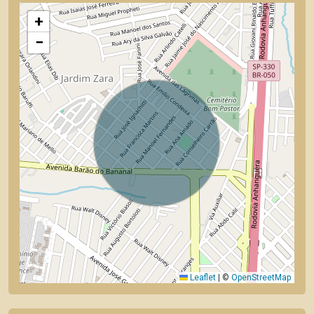
+
−
Leaflet
|
©
OpenStreetMap