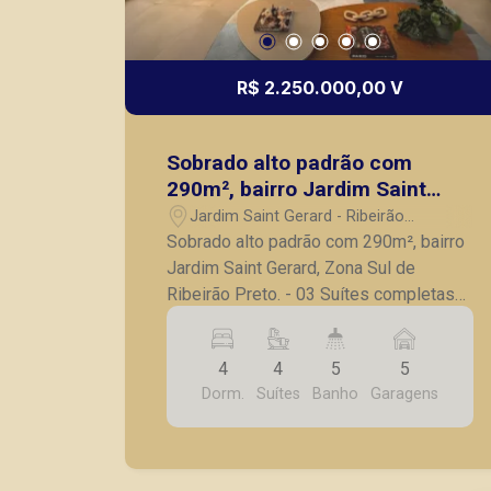
R$ 2.250.000,00 V
Sobrado alto padrão com
290m², bairro Jardim Saint
Gerard, Zona Sul de Ribeirão
Jardim Saint Gerard - Ribeirão
Preto.
Preto/SP
Sobrado alto padrão com 290m², bairro
Jardim Saint Gerard, Zona Sul de
Ribeirão Preto. - 03 Suítes completas
em armários; - Sendo 1 master com
sacada, closet e banheira; - 01 Suíte; -
4
4
5
5
Escritório; - Lavabo; - Sala 2 ambientes;
Dorm.
Suítes
Banho
Garagens
- Sala de TV; - Cozinha com área
gourmet; - Despensa; - Área de serviço;
- Brinquedoteca; - Vestiário; - Piscina
aquecida; - 05 vagas de garagem. A