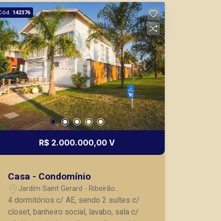
adega embutida refrigerada; - Piscina; -
Cód.
142376
04 vagas de garagem, sendo 02
cobertas; A Piramid tem como objetivo
atender seus clientes com agilidade e
segurança, em locação, vendas de
imóveis prontos, usados ou mesmo
nos principais lançamentos da cidade
de Ribeirão Preto.
R$ 2.000.000,00 V
Casa - Condomínio
Jardim Saint Gerard - Ribeirão
Preto/SP
4 dormitórios c/ AE, sendo 2 suítes c/
closet, banheiro social, lavabo, sala c/