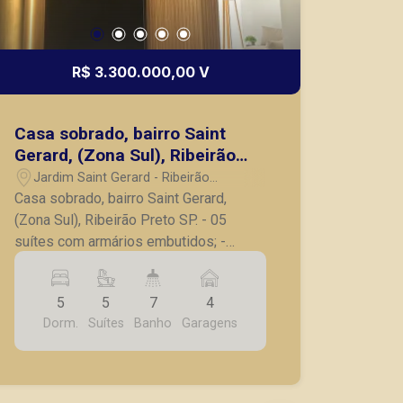
R$ 3.300.000,00 V
Casa sobrado, bairro Saint
Gerard, (Zona Sul), Ribeirão
Preto SP.
Jardim Saint Gerard - Ribeirão
Preto/SP
Casa sobrado, bairro Saint Gerard,
(Zona Sul), Ribeirão Preto SP. - 05
suítes com armários embutidos; -
Sendo 01 master com closet; - Sendo 1
reversível para escritório no térreo; -
5
5
7
4
Sala para 02 ambientes; - Lavabo; -
Dorm.
Suítes
Banho
Garagens
Cozinha planejada; - Lavanderia; -
Dispensa; - Banheiro de serviço; -
Varanda gourmet, com churrasqueira e
balcão refrigerado; - Cristaleira com