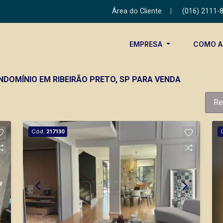
Área do Cliente
|
(016) 2111-
EMPRESA
COMO 
NDOMÍNIO EM RIBEIRÃO PRETO, SP PARA VENDA
Re
Cód.
217130