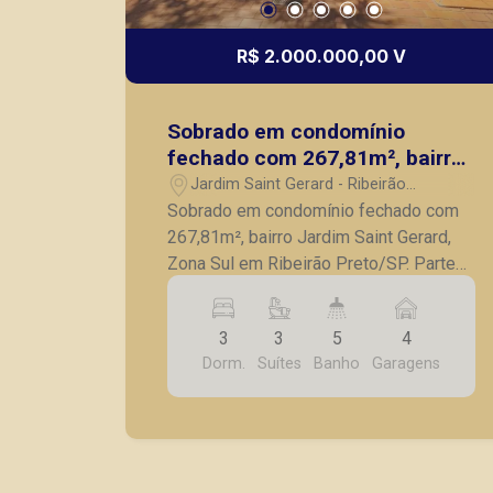
R$ 2.000.000,00 V
Sobrado em condomínio
fechado com 267,81m², bairro
Jardim Saint Gerard, Zona Sul
Jardim Saint Gerard - Ribeirão
em Ribeirão Preto/SP.
Preto/SP
Sobrado em condomínio fechado com
267,81m², bairro Jardim Saint Gerard,
Zona Sul em Ribeirão Preto/SP. Parte
superior; - 03 suítes, sendo 01 suíte
com closet; - Sala íntima; - Roupeiro;
3
3
5
4
Parte térrea: - Escritório; - Lavabo; -
Dorm.
Suítes
Banho
Garagens
Sala de tv; - Sala de jantar; - Banheiro
social; - Cozinha planejada com gás
encanado; - Área de serviço; -
Despensa; - Varanda com
churrasqueira; - Piscina 5x3 e prainha; -