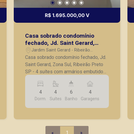
R$ 1.695.000,00 V
Casa sobrado condomínio
fechado, Jd. Saint Gerard,
Zona Sul, Ribeirão Preto SP
Jardim Saint Gerard - Ribeirão
Preto/SP
Casa sobrado condomínio fechado, Jd.
Saint Gerard, Zona Sul, Ribeirão Preto
SP - 4 suítes com armários embutidos
- sendo 1 master com varanda, closet e
hidro, ar condicionado - sala para 2
4
4
6
4
ambientes - sala íntima - cozinha
Dorm.
Suítes
Banho
Garagens
planejada - despensa com prateleiras -
varanda gourmet com churrasqueira -
piscina - sauna de vidro - vestiário -
lavanderia - quarto e banheiro de
serviço - 4 vagas de garagem, sendo 2
«
1
»