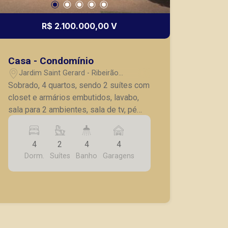
R$ 2.100.000,00 V
Casa - Condomínio
Jardim Saint Gerard - Ribeirão
Preto/SP
Sobrado, 4 quartos, sendo 2 suítes com
closet e armários embutidos, lavabo,
sala para 2 ambientes, sala de tv, pé
direito duplo, cozinha planejada,
lavanderia com armários, varanda
4
2
4
4
gourmet completa com churrasqueira,
Dorm.
Suítes
Banho
Garagens
armários, piscina e brinquedoteca, 4
vagas de garagem, casa completa com
lustres, iluminação e fino acabamento.
Ficarão no imóvel os aparelhos de ar
condicionado, dois fogões, microondas
e um forno (que são embutidos).