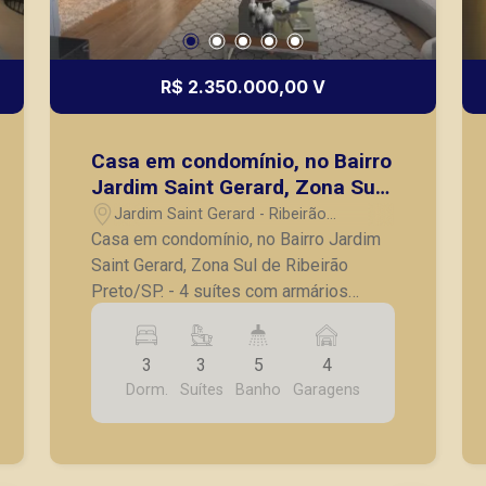
R$ 2.350.000,00 V
Casa em condomínio, no Bairro
Jardim Saint Gerard, Zona Sul
de Ribeirão Preto/SP.
Jardim Saint Gerard - Ribeirão
Preto/SP
Casa em condomínio, no Bairro Jardim
Saint Gerard, Zona Sul de Ribeirão
Preto/SP. - 4 suítes com armários
embutidos, sendo 1 master com
varanda, closet e banheira; - Sala para 2
3
3
5
4
ambientes; - Sala de TV; - Cozinha
Dorm.
Suítes
Banho
Garagens
planejada; - Despensa com prateleiras;
- Varanda gourmet com churrasqueira; -
Piscina; - Vestiário; - Lavanderia; -
Banheiro de serviço; - 4 vagas de