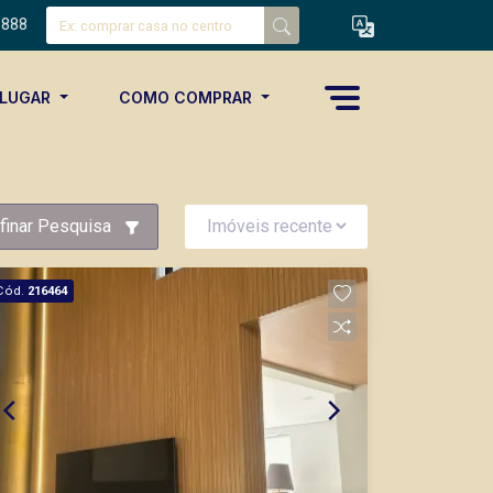
8888
ALUGAR
COMO COMPRAR
finar Pesquisa
Cód.
216464