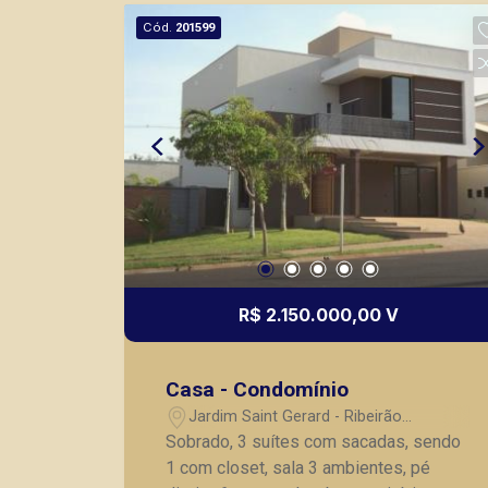
Piramid tem como objetivo atender
Cód.
201599
seus clientes com agilidade e
segurança, em locação, vendas de
imóveis prontos, usados ou mesmo
nos principais lançamentos da cidade
de Ribeirão Preto.
R$ 2.150.000,00 V
Casa - Condomínio
Jardim Saint Gerard - Ribeirão
Preto/SP
Sobrado, 3 suítes com sacadas, sendo
1 com closet, sala 3 ambientes, pé