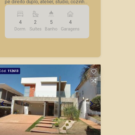
pé direito duplo, atelier, studio, cozinha
planejada, AS, despensa, piscina
aquecida, jacuzzi, hidro, forno de pizza,
4
2
5
4
terraço, 4 vagas de garagem.
Dorm.
Suítes
Banho
Garagens
Cód.
112613