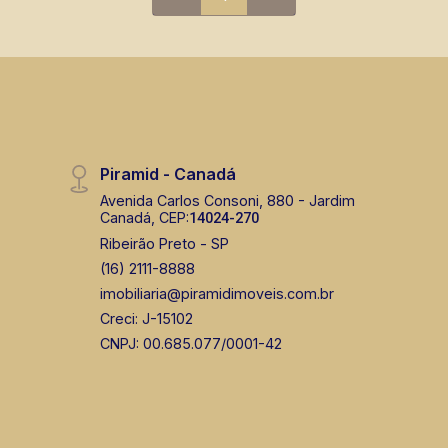
cobertas A Piramid tem como objetivo
atender seus clientes com agilidade e
segurança, em locação, vendas de
imóveis prontos, usados ou mesmo
nos principais lançamentos da cidade
de Ribeirão Preto.
Piramid - Canadá
Avenida Carlos Consoni, 880 - Jardim
Canadá, CEP:
14024-270
Ribeirão Preto - SP
(16) 2111-8888
imobiliaria@piramidimoveis.com.br
Creci: J-15102
CNPJ: 00.685.077/0001-42