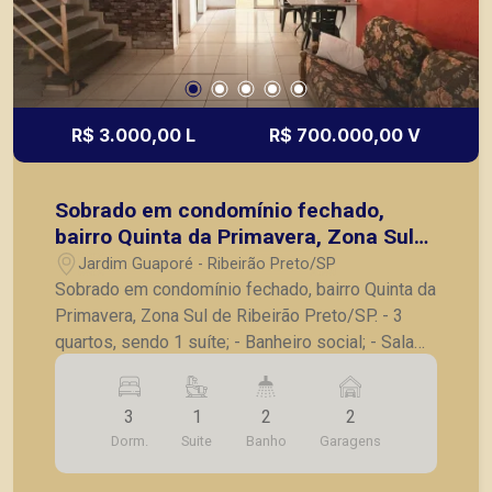
R$ 3.000,00 L
R$ 700.000,00 V
Sobrado em condomínio fechado,
bairro Quinta da Primavera, Zona Sul
de Ribeirão Preto/SP.
Jardim Guaporé - Ribeirão Preto/SP
Sobrado em condomínio fechado, bairro Quinta da
Primavera, Zona Sul de Ribeirão Preto/SP. - 3
quartos, sendo 1 suíte; - Banheiro social; - Sala
para 2 ambientes; - Cozinha com gabinete; -
Lavanderia; - Despensa podendo ser revertida
3
1
2
2
para um lavabo; - Quintal amplo; - Casa não
Dorm.
Suite
Banho
Garagens
geminada; - 2 vagas de garagem. A Piramid tem
como objetivo atender seus clientes com