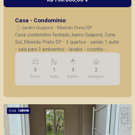
Casa - Condomínio
Jardim Guaporé - Ribeirão Preto/SP
Casa condomínio fechado, bairro Guaporé, Zona
Sul, Ribeirão Preto SP - 3 quartos - sendo 1 suíte
- sala para 3 ambientes - lavabo - cozinha -
varanda - quintal - 2 vagas de garagem
3
1
3
2
Dorm.
Suite
Banho
Garagens
Cód.
108998