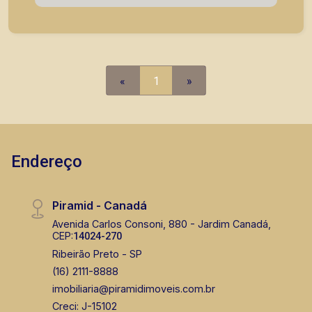
tem como objetivo atender seus clientes com
agilidade e segurança, em locação, vendas de
imóveis prontos, usados ou mesmo nos
principais lançamentos da cidade de Ribeirão
Preto.
«
1
»
Endereço
Piramid - Canadá
Avenida Carlos Consoni, 880 - Jardim Canadá,
CEP:
14024-270
Ribeirão Preto - SP
(16) 2111-8888
imobiliaria@piramidimoveis.com.br
Creci: J-15102