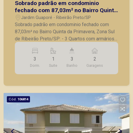
Sobrado padrão em condominio
fechado com 87,03m² no Bairro Quinta
da Primavera, Zona Sul de Ribeirão
Jardim Guaporé - Ribeirão Preto/SP
Preto/SP:
Sobrado padrão em condominio fechado com
87,03m² no Bairro Quinta da Primavera, Zona Sul
de Ribeirão Preto/SP: - 3 Quartos com armários
embutidos, sendo 1 suite; - Banheiro social
completo; - Sala para 3 ambientes; - Lavabo; -
3
1
3
2
Cozinha com armários; - Lavabo; - Quintal; -
Dorm.
Suite
Banho
Garagens
Paisagismo; - 2 Vagas de garagem. A Piramid
tem como objetivo atender seus clientes com
agilidade e segurança, em locação, vendas de
imóveis prontos, usados ou mesmo nos
principais lançamentos da cidade de Ribeirão
Cód.
106814
Preto.