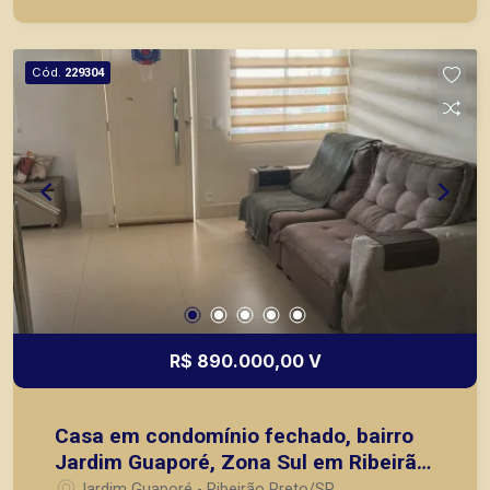
agilidade e segurança, em locação, vendas de
imóveis prontos, usados ou mesmo nos
principais lançamentos da cidade de Ribeirão
Cód.
229304
Preto.
R$ 890.000,00 V
Casa em condomínio fechado, bairro
Jardim Guaporé, Zona Sul em Ribeirão
Preto/SP.
Jardim Guaporé - Ribeirão Preto/SP