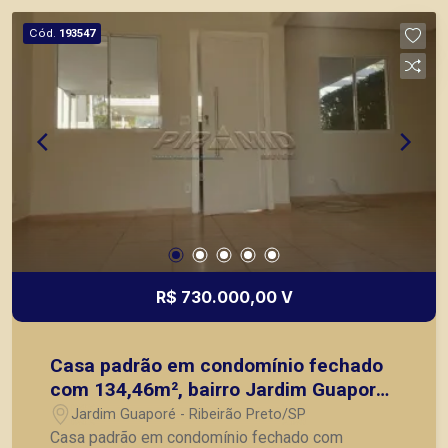
Preto.
Cód.
193547
R$ 730.000,00 V
Casa padrão em condomínio fechado
com 134,46m², bairro Jardim Guaporé,
Zona Sul de Ribeirão Preto/SP.
Jardim Guaporé - Ribeirão Preto/SP
Casa padrão em condomínio fechado com