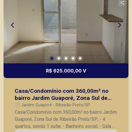
R$ 625.000,00 V
Casa/Condomínio com 360,00m² no
bairro Jardim Guaporé, Zona Sul de
Ribeirão Preto/SP;
Jardim Guaporé - Ribeirão Preto/SP
Casa/Condomínio com 360,00m² no bairro Jardim
Guaporé, Zona Sul de Ribeirão Preto/SP; - 4
quartos, sendo 1 suíte; - Banheiro social; - Sala