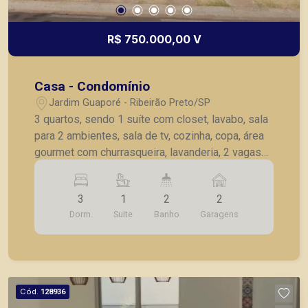
R$ 750.000,00 V
Casa - Condomínio
Jardim Guaporé - Ribeirão Preto/SP
3 quartos, sendo 1 suíte com closet, lavabo, sala
para 2 ambientes, sala de tv, cozinha, copa, área
gourmet com churrasqueira, lavanderia, 2 vagas
de garagem cobertas.
3
1
2
2
Dorm.
Suite
Banho
Garagens
Cód.
128936