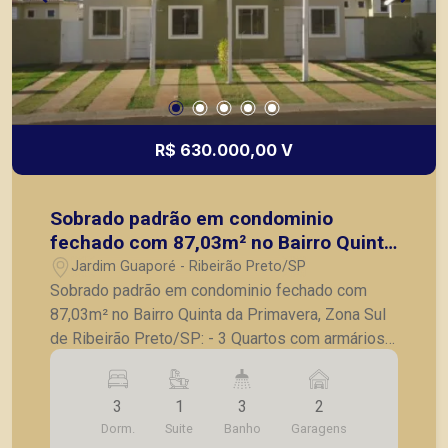
R$ 630.000,00 V
Sobrado padrão em condominio
fechado com 87,03m² no Bairro Quinta
da Primavera, Zona Sul de Ribeirão
Jardim Guaporé - Ribeirão Preto/SP
Preto/SP:
Sobrado padrão em condominio fechado com
87,03m² no Bairro Quinta da Primavera, Zona Sul
de Ribeirão Preto/SP: - 3 Quartos com armários
embutidos, sendo 1 suite; - Banheiro social
completo; - Sala para 3 ambientes; - Lavabo; -
3
1
3
2
Cozinha com armários; - Lavabo; - Quintal; -
Dorm.
Suite
Banho
Garagens
Paisagismo; - 2 Vagas de garagem. A Piramid