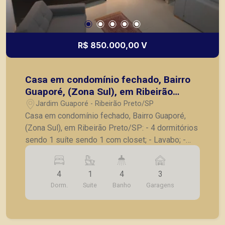
R$ 850.000,00 V
Casa em condomínio fechado, Bairro
Guaporé, (Zona Sul), em Ribeirão
Preto/SP:
Jardim Guaporé - Ribeirão Preto/SP
Casa em condomínio fechado, Bairro Guaporé,
(Zona Sul), em Ribeirão Preto/SP: - 4 dormitórios
sendo 1 suíte sendo 1 com closet; - Lavabo; -
Sala para 3 ambientes; - Cozinha planejada; -
Lavanderia; - Varanda gourmet com churrasqueira;
4
1
4
3
- Jardim de inverno; - 3 vagas de garagem. A
Dorm.
Suite
Banho
Garagens
Piramid tem como objetivo atender seus clientes
com agilidade e segurança, em locação, vendas
de imóveis prontos, usados ou mesmo nos
principais lançamentos da cidade de Ribeirão