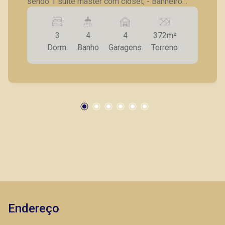
sendo 1 suíte master com closet; - Banheiro
social - Lavabo - Sala para 2 ambientes; -
Cozinha ampla - Despensa; - Banheiro de
3
4
4
372m²
serviço - Quintal - 4 vagas de garagem. - Casa
Dorm.
Banho
Garagens
Terreno
nova, nunca habitada. A Piramid tem como
objetivo atender seus clientes com agilidade e
segurança, em locação, vendas de imóveis
prontos, usados ou mesmo nos principais
lançamentos da cidade de Ribeirão Preto.
Endereço