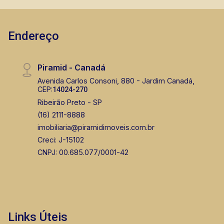
seus clientes com agilidade e segurança, em
locação, vendas de imóveis prontos, usados ou
Endereço
mesmo nos principais lançamentos da cidade
de Ribeirão Preto.
Piramid - Canadá
Avenida Carlos Consoni, 880 - Jardim Canadá,
CEP:
14024-270
Ribeirão Preto - SP
(16) 2111-8888
imobiliaria@piramidimoveis.com.br
Creci: J-15102
CNPJ: 00.685.077/0001-42
Links Úteis