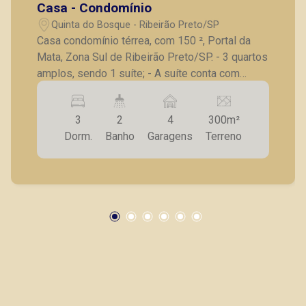
Casa - Condomínio
Quinta do Bosque - Ribeirão Preto/SP
Casa condomínio térrea, com 150 ², Portal da
Mata, Zona Sul de Ribeirão Preto/SP. - 3 quartos
amplos, sendo 1 suíte; - A suíte conta com
closet planejado, portas de vidro reflecta e
espelho; - Banheiro da suíte com banheira de
3
2
4
300m²
hidromassagem dupla, com cascata e
Dorm.
Banho
Garagens
Terreno
cromoterapia; - Sala para 2 ambientes e cozinha
no conceito aberto; - Cozinha com armários
planejados, cooktop Brastemp, forno embutido
Brastemp, coifa, mesa de granito (via láctea) e
ilha com armário planejado embutido; -
Lavanderia com armário planejado; - Banheiros
com cuba de granito e armário embutidos; - Área
gourmet com churrasqueira, pia, gabinete
planejado e amplo quintal; - Garagem para 4
carros, sendo 2 cobertas. Vamos agendar uma
visita? A Piramid tem como objetivo atender