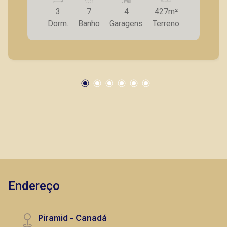
- Sala para 2 ambientes; - Home TV / escritório
3
7
4
427m²
independente; - Lavabo; - Cozinha separada da
Dorm.
Banho
Garagens
Terreno
área de churrasco; - Lavanderia; - Corredores
laterais em ambos os lados; - Área de churrasco
ampla com dois ambientes; - 2 banheiros de
apoio para área externa; - Quintal amplo; -4
vagas de garagem; A Piramid tem como objetivo
atender seus clientes com agilidade e
segurança, em locação, vendas de imóveis
prontos, usados ou mesmo nos principais
lançamentos da cidade de Ribeirão Preto.
Endereço
Piramid - Canadá